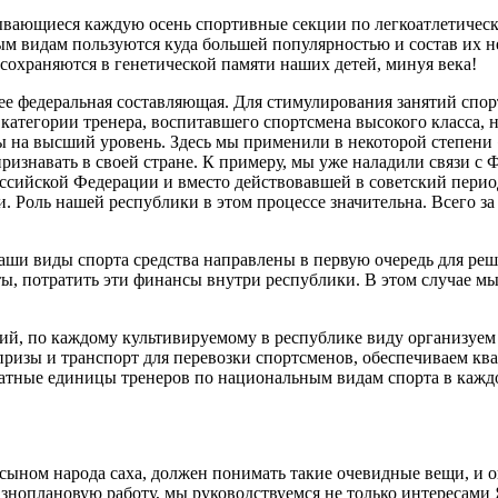
рывающиеся каждую осень спортивные секции по легкоатлетичес
ым видам пользуются куда большей популярностью и состав их н
 сохраняются в генетической памяти наших детей, минуя века!
 ее федеральная составляющая. Для стимулирования занятий сп
тегории тренера, воспитавшего спортсмена высокого класса, н
ы на высший уровень. Здесь мы применили в некоторой степени «
изнавать в своей стране. К примеру, мы уже наладили связи с 
оссийской Федерации и вместо действовавшей в советский пер
. Роль нашей республики в этом процессе значительна. Всего за
наши виды спорта средства направлены в первую очередь для р
ты, потратить эти финансы внутри республики. В этом случае м
й, по каждому культивируемому в республике виду организуем 
призы и транспорт для перевозки спортсменов, обеспечиваем кв
атные единицы тренеров по национальным видам спорта в кажд
 сыном народа саха, должен понимать такие очевидные вещи, и
разноплановую работу, мы руководствуемся не только интересами