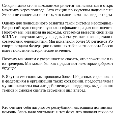
Сегодня мало кто из школьников ринется записываться в отк
максимум через полгода. Зато секции по якутским национальн
Это ли не свидетельство того, что наши исконные виды спорта
Однако для полноценного развития такой системы необходима
Всероссийскую спортивную классификацию, а для повышения ка
Поэтому мы, невзирая на расходы, стараемся вывести свои вид
ФИЛА и получили международный статус, нас наконец стали пр
совместных мероприятий. Мы привлекли более 50 регионов Р
спорта создали Федерацию исконных забав и этноспорта России
имеет поистине историческое значение.
Поэтому мы можем с уверенностью сказать, что вложенные в 
их тренеров. Мы могли бы, как предлагают некоторые доброхо
будущее.
В Якутии ежегодно мы проводим более 120 разных соревновани
и федерациям в организации таких состязаний, предоставляем 
муниципалитеты оказали действенную поддержку, выделив шт
темпов и сможем сделать серьезный шаг вперед.
Кто считает себя патриотом республики, настоящим истинным
помощь. Здесь надо учитывать и тот факт, что проводя такую 