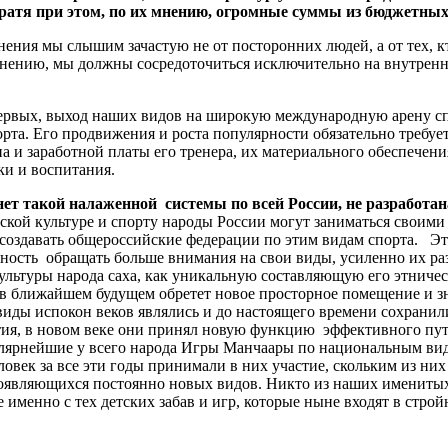
 тратя при этом, по их мнению, огромные суммы из бюджетны
ния мы слышим зачастую не от посторонних людей, а от тех, кт
нению, мы должны сосредоточиться исключительно на внутренних
первых, выход наших видов на широкую международную арену с
рта. Его продвижения и роста популярности обязательно требуе
а и заработной платы его тренера, их материального обеспечен
и и воспитания.
 нет такой налаженной
системы по всей России, не разработа
ской культуре и спорту народы России могут заниматься своими
 создавать общероссийские федерации по этим видам спорта. Э
жность обращать больше внимания на свои виды, усиленно их ра
ультуры народа саха, как уникальную составляющую его этническ
в ближайшем будущем обретет новое просторное помещение и з
 виды испокон веков являлись и до настоящего времени сохранил
ития, в новом веке они принял новую функцию эффективного пу
улярнейшие у всего народа Игры Манчаары по национальным вид
еловек за все эти годы принимали в них участие, скольким из н
оявляющихся постоянно новых видов. Никто из наших именитых 
е именно с тех детских забав и игр, которые ныне входят в стр