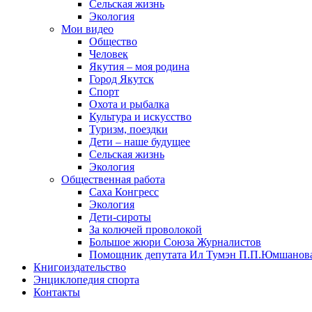
Сельская жизнь
Экология
Мои видео
Общество
Человек
Якутия – моя родина
Город Якутск
Спорт
Охота и рыбалка
Культура и искусство
Туризм, поездки
Дети – наше будущее
Сельская жизнь
Экология
Общественная работа
Саха Конгресс
Экология
Дети-сироты
За колючей проволокой
Большое жюри Союза Журналистов
Помощник депутата Ил Тумэн П.П.Юмшанов
Книгоиздательство
Энциклопедия спорта
Контакты