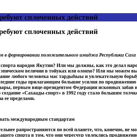
требуют сплоченных действий
требуют сплоченных действий
 в формировании положительного имиджа Республики Саха
спорта народов Якутии? Или мы должны, как это делал народ
м эпическом величии в тойуках или олонхо? Или мы можем вы
ание любого человека мас тардыһыы и увлекательную борьб
оследние годы прилагающим большие усилия по продвижению 
ары, первым вице-президентом Федерации исконных забав и 
дание «Сахаады-спорт» в 1992 году стало большим толчко
за ее пределами.
овать международным стандартам
ьнее рапространяются по всей планете, что, конечно, не мо
ашего спорта в том, что они чересчур увлеклись продвижени