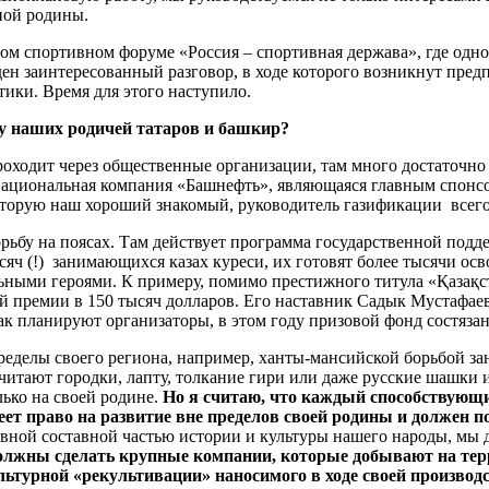
ной родины.
ом спортивном форуме «Россия – спортивная держава», где одн
ден заинтересованный разговор, в ходе которого возникнут пре
ики. Время для этого наступило.
 у наших родичей татаров и башкир?
роходит через общественные организации, там много достаточн
ациональная компания «Башнефть», являющаяся главным спонсор
оторую наш хороший знакомый, руководитель газификации всего
орьбу на поясах. Там действует программа государственной под
тысяч (!) занимающихся казах куреси, их готовят более тысячи 
льными героями. К примеру, помимо престижного титула «Қазақс
й премии в 150 тысяч долларов. Его наставник Садык Мустафае
к планируют организаторы, в этом году призовой фонд состязан
пределы своего региона, например, ханты-мансийской борьбой зан
читают городки, лапту, толкание гири или даже русские шашки
лько на своей родине.
Но я считаю, что каждый способствующи
ет право на развитие вне пределов своей родины и должен п
вной составной частью истории и культуры нашего народы, мы 
должны сделать крупные компании, которые добывают на терр
льтурной «рекультивации» наносимого в ходе своей производ