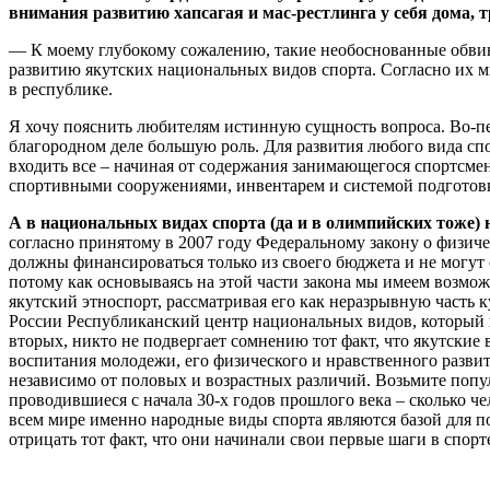
внимания развитию хапсагая и мас-рестлинга у себя дома,
— К моему глубокому сожалению, такие необоснованные обвине
развитию якутских национальных видов спорта. Согласно их м
в республике.
Я хочу пояснить любителям истинную сущность вопроса. Во-
благородном деле большую роль. Для развития любого вида спо
входить все – начиная от содержания занимающегося спортсмен
спортивными сооружениями, инвентарем и системой подготовк
А в национальных видах спорта (да и в олимпийских тоже)
согласно принятому в 2007 году Федеральному закону о физиче
должны финансироваться только из своего бюджета и не могут
потому как основываясь на этой части закона мы имеем возмо
якутский этноспорт, рассматривая его как неразрывную часть к
России Республиканский центр национальных видов, который 
вторых, никто не подвергает сомнению тот факт, что якутские
воспитания молодежи, его физического и нравственного разв
независимо от половых и возрастных различий. Возьмите поп
проводившиеся с начала 30-х годов прошлого века – сколько ч
всем мире именно народные виды спорта являются базой для п
отрицать тот факт, что они начинали свои первые шаги в спорт