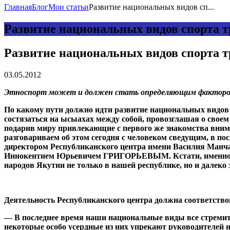
Главная
Блог
Мои статьи
Развитие национальных видов сп...
Развитие национальных видов спорта 
Развитие национальных видов спорта 
03.05.2012
Этноспорт может и должен стать определяющим фактором
По какому пути должно идти развитие национальных видов 
состязаться на ысыахах между собой, провозглашая о свое
подарив миру привлекающие с первого же знакомства вним
разговариваем об этом сегодня с человеком сведущим, в п
директором Республиканского центра имени Василия Манча
Иннокентием Юрьевичем ГРИГОРЬЕВЫМ. Кстати, именно соз
народов Якутии не только в нашей республике, но и далеко 
Деятельность Республиканского центра должна соответств
— В последнее время наши национальные виды все стремител
некоторые особо усердные из них упрекают руководителей н