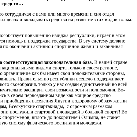
х средств…
о сотрудничал с нами или много времени и сил отдал
 делах и вкладывать средства на развитие этих видов только
пособствует повышению имиджа республики, играет в этом
тся помощь и поддержка государства. В эту систему должно
ия по окончании активной спортивной жизни и заканчивая
на соответствующая законодательная база.
В нашей стране
 национальными видами спорта только в своем регионе,
то органичение как бы имеет свои положительные стороны,
звивать. Правительство республики всецело поддерживает
ого своеобразия, только у нас создан единственный во всей
начительно расширит свои возможности и полномочия. Во-
ись в своем первозданном виде как мощное средство
ти приобщения населения Якутии к здоровому образу жизни
ам, Всеякутские спартакиады, с огромным размахом
их они послужили стартовой площадкой в большой спорт?! Во
спортсменов, вплоть до покорителей Олимпа, не станет
ойную систему физического воспитания молодежи.