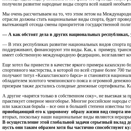
получили развитие народные виды спорта всей нашей необъят
Мы очень рассчитываем на то, что этим летом на Международн
отрасли должны стать национальные виды спорта, будет прове
вытекающей отсюда смены приоритетов государственной полит
— А как обстоят дела в других национальных республиках,
— В этих республиках развитие национальных видов спорта п
поддерживают, финансируют эти виды. Как, к примеру, трансн
имеет собственную международную федерацию, возглавляет к
Еще хотел бы привести в качестве яркого примера казахскую б
спортивного мастерства, в которой по всей стране более 700 
получают титул «Казахстанского барса» и становятся национа
обладателем золотого чемпионского пояса и огромной денежно
призерам также достались солидные денежные сертификаты. Ка
А другие «варятся только в собственном соку», не выезжая за 
практикует северное многоборье. Многие российские народы с
или хакасская борьба – все они в большей степени известны то
приобщающий его к здоровому образу жизни вид спорта име
вторых, поскольку наши национальные виды являются неразры
В осуществление этой глобальной задачи серьезный вклад 
пусть они таким образом хотя бы частично способствуют ку