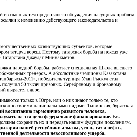
ой из главных тем предстоящего обсуждения насущных проблем
дпосылки к изменению действующего законодательства и
о могущественных хозяйствующих субъектов, которые
ом татарча кореш. Поэтому татарская борьба на поясах уже
 Татарстана Джаудат Миннахметов.
держки народной борьбы, работает специальная Школа высшего
освобожденных тренеров. А абсолютные чемпионы Казахстана
танбарысы-2011», победитель турнира Улан Рыскул стал
в получил 50 тысяч призовых. Серебряному и бронзовому
ий вырастет вдвое.
имаются только в Югре, или о них знают только те, кто
 исконно своими национальными видами. Тывинская, бурятская
й воспитанию гармонично развитого человека,
олучать на эти цели федеральное финансирование.
Во-
должны сохранить их и передать нашим будущим поколениям.
итории нашей республики алмазы, уголь, газ и нефть,
ственной деятельности невосполнимого ущерба.