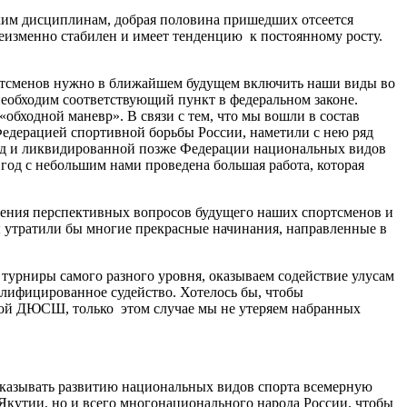
ким дисциплинам, добрая половина пришедших отсеется
еизменно стабилен и имеет тенденцию к постоянному росту.
ортсменов нужно в ближайшем будущем включить наши виды во
еобходим соответствующий пункт в федеральном законе.
обходной маневр». В связи с тем, что мы вошли в состав
Федерацией спортивной борьбы России, наметили с нею ряд
иод и ликвидированной позже Федерации национальных видов
 год с небольшим нами проведена большая работа, которая
ешения перспективных вопросов будущего наших спортсменов и
ы утратили бы многие прекрасные начинания, направленные в
турниры самого разного уровня, оказываем содействие улусам
алифицированное судейство. Хотелось бы, чтобы
ой ДЮСШ, только этом случае мы не утеряем набранных
 оказывать развитию национальных видов спорта всемерную
 Якутии, но и всего многонационального народа России, чтобы