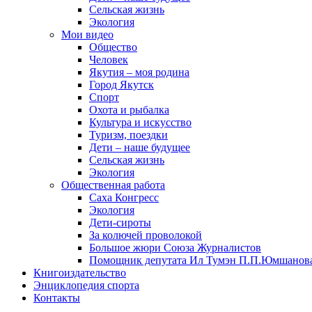
Сельская жизнь
Экология
Мои видео
Общество
Человек
Якутия – моя родина
Город Якутск
Спорт
Охота и рыбалка
Культура и искусство
Туризм, поездки
Дети – наше будущее
Сельская жизнь
Экология
Общественная работа
Саха Конгресс
Экология
Дети-сироты
За колючей проволокой
Большое жюри Союза Журналистов
Помощник депутата Ил Тумэн П.П.Юмшанов
Книгоиздательство
Энциклопедия спорта
Контакты