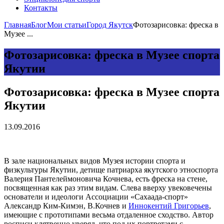
Контакты
Главная
Блог
Мои статьи
Город Якутск
Фотозарисовка: фреска в
Музее ...
Фотозарисовка: фреска в Музее спорта
Якутии
Фотозарисовка: фреска в Музее спорта
Якутии
13.09.2016
В зале национальных видов Музея истории спорта и
физкультуры Якутии, детище патриарха якутского этноспорта
Валерия Пантелеймоновича Кочнева, есть фреска на стене,
посвященная как раз этим видам. Слева вверху увековечены
основатели и идеологи Ассоциации «Сахаада-спорт»
Александр Ким-Кимэн, В.Кочнев и
Иннокентий Григорьев
,
имеющие с прототипами весьма отдаленное сходство. Автор
росписи клятвенно уверял, что под их портретами с