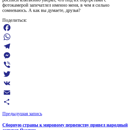
фотокамерой запечатлел именно меня, в чем я сильно
сомневаюсь. А как вы думаете, друзья?
Поделиться:
Facebook
WhatsApp
Telegram
Messenger
Viber
Twitter
VK
Email
Отправить
Предыдущая запись
Сборную страны к мировому первенству привел народный