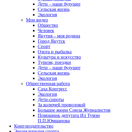
Дети – наше будущее
Сельская жизнь
Экология
Мои видео
Общество
Человек
Якутия – моя родина
Город Якутск
Спорт
Охота и рыбалка
Культура и искусство
Туризм, поездки
Дети – наше будущее
Сельская жизнь
Экология
Общественная работа
Саха Конгресс
Экология
Дети-сироты
За колючей проволокой
Большое жюри Союза Журналистов
Помощник депутата Ил Тумэн
П.П.Юмшанова
Книгоиздательство
Энциклопедия спорта