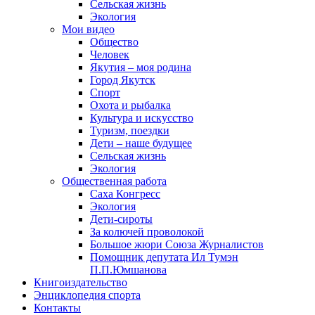
Сельская жизнь
Экология
Мои видео
Общество
Человек
Якутия – моя родина
Город Якутск
Спорт
Охота и рыбалка
Культура и искусство
Туризм, поездки
Дети – наше будущее
Сельская жизнь
Экология
Общественная работа
Саха Конгресс
Экология
Дети-сироты
За колючей проволокой
Большое жюри Союза Журналистов
Помощник депутата Ил Тумэн
П.П.Юмшанова
Книгоиздательство
Энциклопедия спорта
Контакты