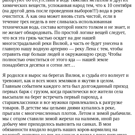
химических веществ, успокаивая народ тем, что к 10 сентября
(на другой день после проведения выборов!!!) вода в реке
очистится. А как она может вновь стать чистой, если в
течение трех недель в нее сливалась использованная
техническая вода, состава которой никто толком и не знает, и
не желает обнародовать. По простой логике вещей следует,
что вся эта грязь частью осядет на дне нашей
многострадальной реки Вилюй, а часть ее будет унесена в
главную нашу водную артерию — реку Лена с тем, чтобы
отравить еще больше людей и окружающую среду. Чтобы
полностью очиститься от этого яда — нашей земле
понадобятся десятки и сотни лет…
Я родился и вырос на берегах Вилюя, и судьба его волнует и
тревожит, как и всех моих земляков и якутян в целом.
Главным событием каждого лета был долгожданный приход
первых барж с грузом, когда практически все жители села
высыпали на берег встречать первый пароход, а
старшеклассники и все мужики привлекались к разгрузке
товаров. В детстве мы целыми днями купались в реке,
прыгали с многочисленных плотов. Летом и зимой рыбачили.
мы с отцом ставили зимой жерехи на налимов, иной раз
добычу мне приходилось вывозить на санках. В мои
обязанности входило водить наших коров-кормилиц на
водопой, попутно на тех же санках я возил с реки питьевую