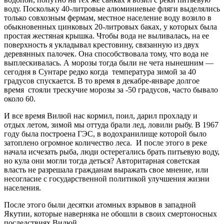
воду. Поскольку 40-литровые алюминиевые фляги выделялись
только совхозным фермам, местное население воду возило в
обыкновенных цинковых 20-литровых баках, у которых была
простая жестяная крышка. Чтобы вода не выливалась, на ее
поверхность я укладывал крестовину, связанную из двух
деревянных палочек. Она способствовала тому, что вода не
выплескивалась. А морозы тогда были не чета нынешним —
сегодня в Сунтаре редко когда температура зимой за 40
градусов спускается. В то время в декабре-январе долгое
время стояли трескучие морозы за -50 градусов, часто бывало
около 60.
И все время Вилюй нас кормил, поил, дарил прохладу и
отдых летом, зимой мы оттуда брали лед, ловили рыбу. В 1967
году была построена ГЭС, в водохранилище которой было
затоплено огромное количество леса. И после этого в реке
начала исчезать рыба, люди остерегались брать питьевую воду,
но кула они могли тогда деться? Авторитарная советская
власть не разрешала гражданам выражать свое мнение, или
несогласие с государственной политикой улучшения жизни
населения.
После этого были десятки атомных взрывов в западной
Якутии, которые наверняка не обошли в своих смертоносных
последствиях Вилюй.