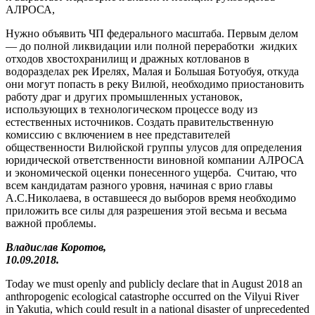
АЛРОСА,
Нужно объявить ЧП федерального масштаба. Первым делом
— до полной ликвидации или полной переработки жидких
отходов хвостохранилищ и дражных котлованов в
водоразделах рек Ирелях, Малая и Большая Ботуобуя, откуда
они могут попасть в реку Вилюй, необходимо приостановить
работу драг и других промышленных установок,
использующих в технологическом процессе воду из
естественных источников. Создать правительственную
комиссию с включением в нее представителей
общественности Вилюйской группы улусов для определения
юридической ответственности виновной компании АЛРОСА
и экономической оценки понесенного ущерба. Считаю, что
всем кандидатам разного уровня, начиная с врио главы
А.С.Николаева, в оставшееся до выборов время необходимо
приложить все силы для разрешения этой весьма и весьма
важной проблемы.
Владислав Коротов,
10.09.2018.
Today we must openly and publicly declare that in August 2018 an
anthropogenic ecological catastrophe occurred on the Vilyui River
in Yakutia, which could result in a national disaster of unprecedented