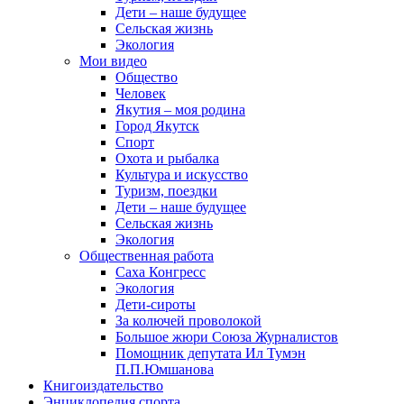
Дети – наше будущее
Сельская жизнь
Экология
Мои видео
Общество
Человек
Якутия – моя родина
Город Якутск
Спорт
Охота и рыбалка
Культура и искусство
Туризм, поездки
Дети – наше будущее
Сельская жизнь
Экология
Общественная работа
Саха Конгресс
Экология
Дети-сироты
За колючей проволокой
Большое жюри Союза Журналистов
Помощник депутата Ил Тумэн
П.П.Юмшанова
Книгоиздательство
Энциклопедия спорта