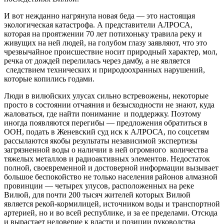
И вот нежданно нагрянула новая беда — это настоящая
экологическая катастрофа. А представители АЛРОСА,
которая на проятжении 70 лет потихоньку травила реку и
живущих на ней людей, на голубом глазу заявляют, что это
чрезвычайное происшествие носит природный характер, мол,
речка от дождей перелилась через дамбу, а не является
следствием технических и природоохранных нарушений,
которые копились годами.
Люди в вилюйских улусах сильно встревожены, некоторые
просто в состоянии отчаяния и безысходности не знают, куда
жаловаться, где найти понимание и поддержку. Поэтому
иногда появляются перегибы — предложения обратиться в
ООН, подать в Женевский суд иск к АЛРОСА, по соцсетям
рассылаются якобы результаты независимой экспертизы
загрязненной воды о наличии в ней огромного количества
тяжелых металлов и радиоактивных элементов. Недостаток
полной, своевременной и достоверной информации вызывает
большое беспокойство не только населения районов алмазной
провинции — четырех улусов, расположенных на реке
Вилюй, для почти 200 тысяч жителей которых Вилюй
является рекой-кормилицей, источником воды и транспортной
артерией, но и во всей республике, и за ее пределами. Отсюда
и вырастает недоверие к власти и позиции руководства