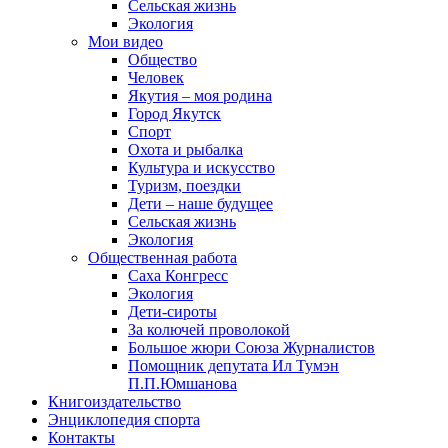
Сельская жизнь
Экология
Мои видео
Общество
Человек
Якутия – моя родина
Город Якутск
Спорт
Охота и рыбалка
Культура и искусство
Туризм, поездки
Дети – наше будущее
Сельская жизнь
Экология
Общественная работа
Саха Конгресс
Экология
Дети-сироты
За колючей проволокой
Большое жюри Союза Журналистов
Помощник депутата Ил Тумэн
П.П.Юмшанова
Книгоиздательство
Энциклопедия спорта
Контакты