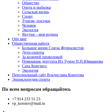
Общество
Охота и рыбалка
Сельская жизнь
Спорт
Туризм, поездки
Человек
Экология
Якутия – моя родина
Обо мне
Общественная работа
Большое жюри Союза Журналистов
Дети-сироты
За колючей проволокой
Помощник депутата Ил Тумэн П.П.Юмшанова
Саха Конгресс
Экология
Персональный сайт Владислава Коротова
Энциклопедия спорта
По всем вопросам обращайтесь
+7 914 233 51 23
vp_korotov@mail.ru