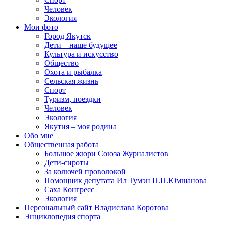
Человек
Экология
Мои фото
Город Якутск
Дети – наше будущее
Культура и искусство
Общество
Охота и рыбалка
Сельская жизнь
Спорт
Туризм, поездки
Человек
Экология
Якутия – моя родина
Обо мне
Общественная работа
Большое жюри Союза Журналистов
Дети-сироты
За колючей проволокой
Помощник депутата Ил Тумэн П.П.Юмшанова
Саха Конгресс
Экология
Персональный сайт Владислава Коротова
Энциклопедия спорта