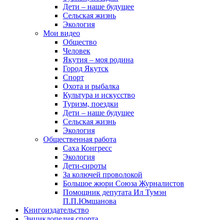
Дети – наше будущее
Сельская жизнь
Экология
Мои видео
Общество
Человек
Якутия – моя родина
Город Якутск
Спорт
Охота и рыбалка
Культура и искусство
Туризм, поездки
Дети – наше будущее
Сельская жизнь
Экология
Общественная работа
Саха Конгресс
Экология
Дети-сироты
За колючей проволокой
Большое жюри Союза Журналистов
Помощник депутата Ил Тумэн
П.П.Юмшанова
Книгоиздательство
Энциклопедия спорта