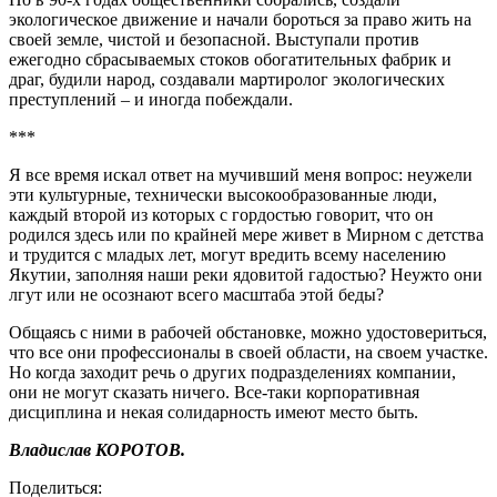
экологическое движение и начали бороться за право жить на
своей земле, чистой и безопасной. Выступали против
ежегодно сбрасываемых стоков обогатительных фабрик и
драг, будили народ, создавали мартиролог экологических
преступлений – и иногда побеждали.
***
Я все время искал ответ на мучивший меня вопрос: неужели
эти культурные, технически высокообразованные люди,
каждый второй из которых с гордостью говорит, что он
родился здесь или по крайней мере живет в Мирном с детства
и трудится с младых лет, могут вредить всему населению
Якутии, заполняя наши реки ядовитой гадостью? Неужто они
лгут или не осознают всего масштаба этой беды?
Общаясь с ними в рабочей обстановке, можно удостовериться,
что все они профессионалы в своей области, на своем участке.
Но когда заходит речь о других подразделениях компании,
они не могут сказать ничего. Все-таки корпоративная
дисциплина и некая солидарность имеют место быть.
Владислав КОРОТОВ.
Поделиться: