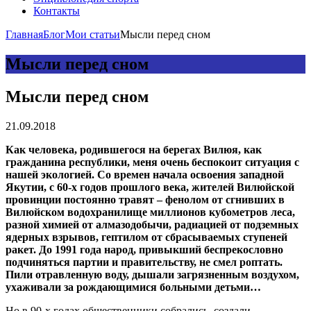
Контакты
Главная
Блог
Мои статьи
Мысли перед сном
Мысли перед сном
Мысли перед сном
21.09.2018
Как человека, родившегося на берегах Вилюя, как
гражданина республики, меня очень беспокоит ситуация с
нашей экологией. Со времен начала освоения западной
Якутии, с 60-х годов прошлого века, жителей Вилюйской
провинции постоянно травят – фенолом от сгнивших в
Вилюйском водохранилище миллионов кубометров леса,
разной химией от алмазодобычи, радиацией от подземных
ядерных взрывов, гептилом от сбрасываемых ступеней
ракет. До 1991 года народ, привыкший беспрекословно
подчиняться партии и правительству, не смел роптать.
Пили отравленную воду, дышали загрязненным воздухом,
ухаживали за рождающимися больными детьми…
Но в 90-х годах общественники собрались, создали