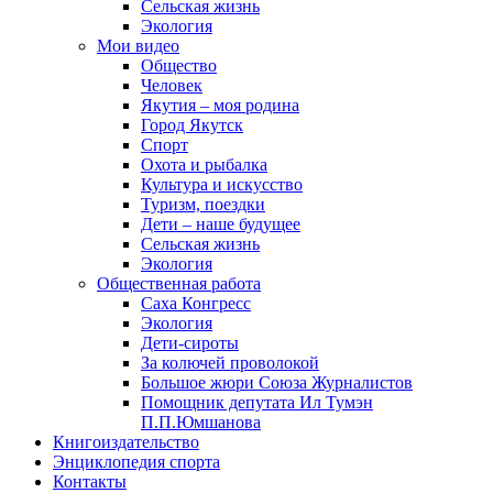
Сельская жизнь
Экология
Мои видео
Общество
Человек
Якутия – моя родина
Город Якутск
Спорт
Охота и рыбалка
Культура и искусство
Туризм, поездки
Дети – наше будущее
Сельская жизнь
Экология
Общественная работа
Саха Конгресс
Экология
Дети-сироты
За колючей проволокой
Большое жюри Союза Журналистов
Помощник депутата Ил Тумэн
П.П.Юмшанова
Книгоиздательство
Энциклопедия спорта
Контакты