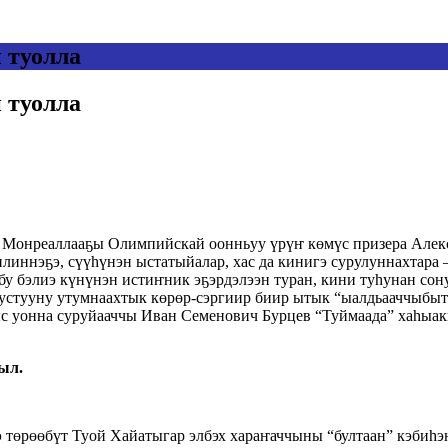
 туолла
 туолла
һө, Монреаллааҕы Олимпийскай оонньуу үрүҥ көмүс призера Алек
линнэҕэ, сүүһүнэн ыстатыйалар, хас да кинигэ сурулуннахтара –
бу бэлиэ күнүнэн истиҥник эҕэрдэлээн туран, кини туһунан со
тустууну утумнаахтык көрөр-сэргиир биир ытык “ыалдьааччыбыт”
ыыс уонна суруйааччы Иван Семенович Бурцев “Туймаада” хаһыа
ыл.
 төрөөбүт Туой Хайатыгар элбэх хараҥаччыны “бултаан” кэбиһэн