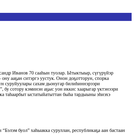
сандр Иванов 70 сааһын туолар. Ытыктыыр, сүгүрүйэр
 ону ааҕан ситэргэ уустук. Онон доҕотторун, спорка
нун суруйуулары сахам дьонугар билиһиннэрээри
, бу сотору кэминэн аҕыс уон иккис хаарыгар үктэнээри
кка таһаарбыт ыстатыйатыттан быһа тардыыны эһиэхэ
 “Бэлэм буол” хаһыакка суруллан, республикаҕа аан бастаан