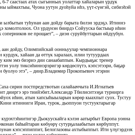
 6-7 саастаах атах сыгынньах уолаттар хайаларын үрдүк
ны ыймахтыы, Чуона уутун дуоһуйа иһэ, үүт-сүөгэй, сибиэһэй
и ылбытын туһунан аан дойду барыта билэн эрдэҕэ. Итиннэ
эҕэ хомолтолоох. Ол үрдүнэн биирдэ Сойууска бастыыр иһин
 соперников не прощает”, – диэн суруйбуттарын өйдүүбүн.
, аан дойду, Олимпийскай оонньуулар чемпионнара
н курдук, хайаан да өттүк харалаах, илии тутуурдаах
йу ким эмэ биэриэ дии санаабаппын. Кырдьаҕас тренер
тэн уолу тиксиһиннэрэригэр көрдөспүтэ, кэпсэтээри, баҕар
ын буолуо этэ”, – диир.Владимир Прокопьевич этэрин
Саха сирин постпредствотын салайааччыта И.Игнатьев
бит дииргэ эрэ тиийэбит.Александр Тбилиситээҕи турнирга
мойуох иһин, атын хапсыһыыларын көрөр кыахпыт суох. Тустуу
. Кини итинниги Иран, турок, дьоппуон тустууктарыгар
 күрэхтэһиитигэр Дьокуускайга кэлэн аатырбыт Европа уонна
очконан баһыйтаран көбүөрү сутурҕалаабытын көрбүппүт.
һунан кэпсэппиппит, Белоглазовы ахтыбыппыт. Ити үлүгэрдээх
ллаҕа”, – диэн күлэн кэбиспитэ.