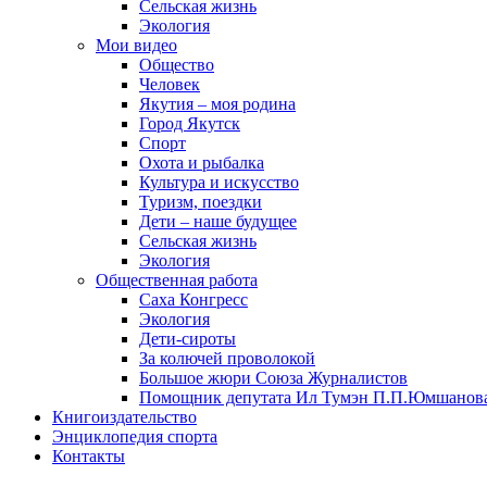
Сельская жизнь
Экология
Мои видео
Общество
Человек
Якутия – моя родина
Город Якутск
Спорт
Охота и рыбалка
Культура и искусство
Туризм, поездки
Дети – наше будущее
Сельская жизнь
Экология
Общественная работа
Саха Конгресс
Экология
Дети-сироты
За колючей проволокой
Большое жюри Союза Журналистов
Помощник депутата Ил Тумэн П.П.Юмшанов
Книгоиздательство
Энциклопедия спорта
Контакты