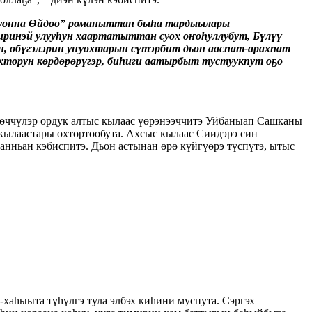
ил уонна Өйдөө” романыттан быһа тардыылары
иринэй улууһун хаартатыттан суох оҥоһуллубут, Бүлүү
н, өбүгэлэрин уҥуохтарын сүтэрбит дьон ааспат-арахпат
охторун көрдөрөрүгэр, биһиги аатырбыт тустуукпут оҕо
рөөччүлэр ордук алтыс кылаас үөрэнээччитэ Уйбаныап Сашканы
 кылаастары охтортообута. Ахсыс кылаас Сиидэрэ син
 анньан кэбиспитэ. Дьон астынан өрө күйгүөрэ түспүтэ, ытыс
хаһыыта түһүлгэ тула элбэх киһини муспута. Сэргэх