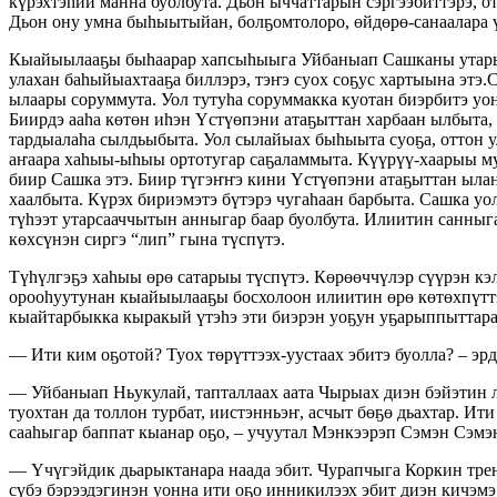
күрэхтэһии манна буолбута. Дьон ыччаттарын сэргээбиттэрэ, о
Дьон ону умна быһыытыйан, болҕомтолоро, өйдөрө-санаалара ү
Кыайыылааҕы быһаарар хапсыһыыга Уйбаныап Сашканы утары то
улахан баһыйыахтааҕа биллэрэ, тэҥэ суох соҕус хартыына этэ
ылаары соруммута. Уол тутуһа соруммакка куотан биэрбитэ уон
Биирдэ ааһа көтөн иһэн Үстүөпэни атаҕыттан харбаан ылбыта, 
тардыалаһа сылдьыбыта. Уол сылайыах быһыыта суоҕа, оттон 
аҥаара хаһыы-ыһыы ортотугар саҕаламмыта. Күүрүү-хаарыы муҥ
биир Сашка этэ. Биир түгэҥҥэ кини Үстүөпэни атаҕыттан ылан
хаалбыта. Күрэх бириэмэтэ бүтэрэ чугаһаан барбыта. Сашка уо
түһээт утарсааччытын анныгар баар буолбута. Илиитин санныг
көхсүнэн сиргэ “лип” гына түспүтэ.
Түһүлгэҕэ хаһыы өрө сатарыы түспүтэ. Көрөөччүлэр сүүрэн кэ
орооһуутунан кыайыылааҕы босхолоон илиитин өрө көтөхпүттэр
кыайтарбыкка кыракый үтэһэ эти биэрэн уоҕун уҕарыппыттара
— Ити ким оҕотой? Туох төрүттээх-уустаах эбитэ буолла? – эр
— Уйбаныап Ньукулай, тапталлаах аата Чырыах диэн бэйэтин ла
туохтан да толлон турбат, иистэнньэҥ, асчыт бөҕө дьахтар. Ит
сааһыгар баппат кыанар оҕо, – учуутал Мэнкээрэп Сэмэн Сэмэ
— Үчүгэйдик дьарыктанара наада эбит. Чурапчыга Коркин трен
сүбэ бэрээдэгинэн уонна ити оҕо инникилээх эбит диэн кичэмэ