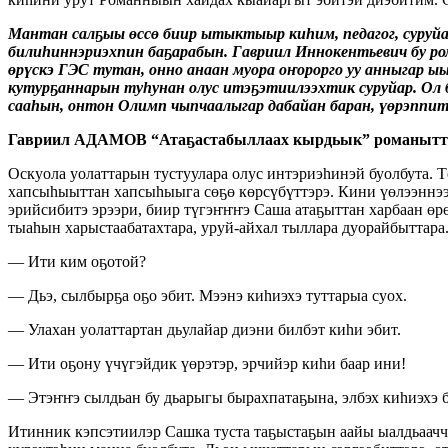
Мантан салҕыы өссө биир ытыктыыр киһим, педагог, суруй
билиһиннэриэхпин баҕарабын. Гавриил Иннокентьевич бу р
өрүскэ ГЭС тутан, онно анаан муора оҥорорго уу анныгар 
кутурҕаннарын туһунан олус итэҕэтиилээхтик суруйар. Ол 
сааһын, онтон Олимп чыпчаалыгар дабайан баран, үөрэппит 
Гавриил АДАМОВ “Атаҕастабыллаах кырдьык” романытт
Оскуола уолаттарын тустуулара олус интэриэһинэй буолбута. 
хапсыһыыттан хапсыһыыга сөҕө көрсүбүттэрэ. Кини үөлээннээх
эрийсибитэ эрээри, биир түгэҥҥҥэ Саша атаҕыттан харбаан өрө
тыаһын харыстаабатахтара, уруй-айхал тыллара дуорайбыттара
— Ити ким оҕотой?
— Дьэ, сылбырҕа оҕо эбит. Мээнэ киһиэхэ туттарыа суох.
— Улахан уолаттартан дьулайар диэни билбэт киһи эбит.
— Ити оҕону үчүгэйдик үөрэтэр, эрчийэр киһи баар ини!
— Этэҥҥэ сылдьан бу дьарыгы бырахпатаҕына, элбэх киһиэхэ 
Итинник кэпсэтиилэр Сашка туста таҕыстаҕын аайы ыалдьааччы