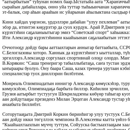
“аатырбытын” туһунан номох баар.Ыстатыйа аата “Хараҥаччыһы
сырайын дабайаллара, онно уйа туттар тыһыынчанан хараҥаччы
эт-балык, сир аһын арааһын ис уйарынан аһылыктана сылдьар ба
Кини хайдах үөрэнэн, үрдэллэри дабайан “улуу пехлеван” аа
эбэр да, итинтэн көҕүрэтэр да суох курдук. Арай Р.Дмитриев 
күрэхтэһии саҕаланыытыгар эмиэ “Советскай спорт” хаһыакка
Ити Александр күрэхтэһиини кыайыынан саҕалаабытын эттэхт
Оччотооҕу дойду бары ааттаахтарын анныгар баттаабыта, ССРС
С.Белоглазовы хоторо. Ханнык да күрэхтэһиигэ ыытталлар, түһэ
эргиллэрэ.Александр соргулаах спортивнай олоҕу олордо. Ман
В.Корякин: “Саша тренеригэр табыллыбатаҕа, саҥа тустан эрд
ыҥыраары буолуо. Ону баара Саша, казах тренера урутаан кэби
специалистар туох дииллэрин билбэтим.
Монреаль Олимпиадатын иннигэр Александр көмүскэһэр, туруо
көмүскэһэн, Олимпиадаҕа барбыта биллэр. Киһилии эрчиллэн, 
Грузия аатырбыт тустуугун Шекриладзены көбүөр таһыгар куо
аан дойдутааҕы президенэ Милан Эрцеган Александр тустар уһ
анаабыта биллибэт.
Соторутааҕыта Дмитрий Коркин бирииһигэр улуу тустуук С.Бел
аан дойду икки төгүллээх чемпиона B.Алексеевы кытта үөһээ 
“Кыайыахтаахпын мүччү туттум, Сойууска бастыахтааҕым хаал
киһини урут Романныын хайдах кыайаргыт эбитэй диэбитим. Он