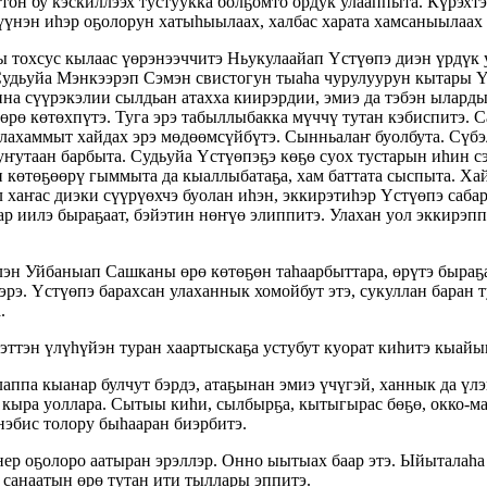
ттон бу кэскиллээх тустуукка болҕомто ордук улааппыта. Күрэх
үнэн иһэр оҕолорун хатыһыылаах, халбас харата хамсаныылаах 
хсус кылаас үөрэнээччитэ Ньукулаайап Үстүөпэ диэн үрдүк уҥ
.Судьуйа Мэнкээрэп Сэмэн свистогун тыаһа чурулуурун кытары 
на сүүрэкэлии сылдьан атахха киирэрдии, эмиэ да тэбэн ыларды
өрө көтөхпүтэ. Туга эрэ табыллыбакка мүччү тутан кэбиспитэ. С
улахаммыт хайдах эрэ мөдөөмсүйбүтэ. Сынньалаҥ буолбута. Сүб
утаан барбыта. Судьуйа Үстүөпэҕэ көҕө суох тустарын иһин сэ
 көтөҕөөрү гыммыта да кыаллыбатаҕа, хам баттата сыспыта. Хай
л хаҥас диэки сүүрүөхчэ буолан иһэн, эккирэтиһэр Үстүөпэ саб
ар иилэ быраҕаат, бэйэтин нөҥүө элиппитэ. Улахан уол эккирэп
лэн Уйбаныап Сашканы өрө көтөҕөн таһаарбыттара, өрүтэ быраҕа
э. Үстүөпэ барахсан улаханнык хомойбут этэ, сукуллан баран т
.
дэттэн үлүһүйэн туран хаартыскаҕа устубут куорат киһитэ кыай
ппа кыанар булчут бэрдэ, атаҕынан эмиэ үчүгэй, ханнык да үлэ
и кыра уоллара. Сытыы киһи, сылбырҕа, кытыгырас бөҕө, окко-ма
нэбис толору быһааран биэрбитэ.
ер оҕолоро аатыран эрэллэр. Онно ыытыах баар этэ. Ыйыталаһа 
 санаатын өрө тутан ити тыллары эппитэ.