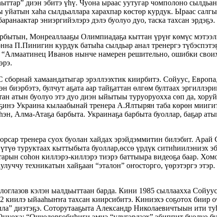
ттар” диэн эбитэ үһү. Чуона ыраас уутугар чомполоно сылдьан,
 уйатын хаһа сылдьаллара харахпар көстөр курдук. Ыраас салгы
ранаактар эниэргийэлэрэ дэлэ буолуо дуо, таска тахсан эрдэҕэ.
тырбытын, Монреаллааҕы Олимпиадаҕа кыттан үрүҥ көмүс мэтээл
уонна П.Пинигин курдук батыһа сылдьар анал тренергэ түбэспэт
: “Алмаатинец Иванов нынче намерен решительно, ошибки своих
эрэ.
 сборнай хамаандатыгар эрэллээхтик киирбитэ. Сойуус, Европа
н биэрбэтэ, булчут аҕата аар тайҕаттан өлгөм бултаах эргиллэри
тан атын буолуо этэ дуо диэн ыйытыы туруоруохха сөп да, хору
эҕинэ Украина кылаабынай тренера А.Ялтырян таба көрөн миигит
һэн, Алма-Атаҕа барбыта. Украинаҕа барбыта буоллар, баҕар ат
рсар тренера суох буолан хайдах эрэйдэммитин билэбит. Арай 
үтүө туруктаах кыттыбыта буоллар,өссө үрдүк ситиһиилэниэх э
тарын соһон киллэрэ-киллэрэ тиэрэ баттыыра видеоҕа баар. Хо
улуччу техникатын хайҕаан “эталон” оҥосторго, үөрэтэргэ этэр
оглазов кэлэн ыалдьыттаан барда. Кини 1985 сыллаахха Сойуус
62 киилэ ыйааһыҥҥа тахсан киирсибитэ. Киниэхэ соҕотох биир 
ла” диэтэҕэ. Соторутааҕыта Александр Николаевичтыын ити ту
уоха: “Оччолоргобиһиги эмиэ “үлүгэрдээх” эбиппит буолуо буо