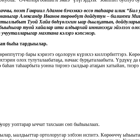
ааччы, поэт Гавриил Адамов бэчээккэ өссө таһаара илик “Б
оманыгар Александр Иванов төрөөбүт дойдутун – билиҥҥи Ми
ыытыллыбыт Туой Хайа бөһүөлэгин ыар дьылҕатын, дойдулары
быыһыгар туой хайалар ити алдьархай иннинээҕи эйэлээх ол
учууталларыгар махтана кэлэрэ кэпсэнэр.
ан быһа тардыылар.
Төрөппүттэр бары кэриэтэ оҕолорун күрэххэ киллэрбиттэрэ. Кө
тэрин олох тулуталаабатаҕа, начаас бурҕаталаабыта. Үрдүкү да
 баһан таһаарбыта уонна тирэнэ сылдьар атаҕын хатыйан, тиэрэ
.
буору уоптарар ыччат тахсыан сөп быһыылаах.
лар, ыалдьыттар ортолоругар элбээн испитэ. Көрөөччү ыһыыта-