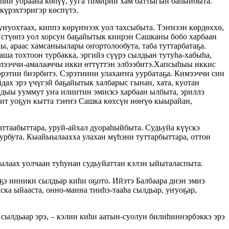
тэһии уораана көһүү, ууга тимирии хам баттыгын баһыйбыта.
күрэхтэригэр көспүтэ.
уохтаах, киппэ көрүҥнээх уол тахсыбыта. Тэҥнээн көрдөххө,
Үстүөпэ уол хорсун баҕайытык киирэн Сашканы бобо харбаан
ы, араас хамсаныылары оҥортолообута, таба туттарбатаҕа.
аша тохтоон турбакка, эргийэ сүүрэ сылдьан тутуһа-хабыһа,
элээччи-амалааччы икки өттүттэн элбээбитэ.Хапсыһыы иккис
рэтии биэрбитэ. Сэрэтиини улахаҥҥа уурбатаҕа. Кимээччи син
дах эрэ үчүгэй баҕайытык халбарыс гынан, хата, куотан
ардыы ууммут уҥа илиитин эмискэ харбаан ылбыта, эриллэ
пит уоҕун кытта тэҥҥэ Сашка көхсүн нөҥүө кыырайан,
ттаабыттара, уруй-айхал дуораһыйбыта. Судьуйа күүскэ
урбута. Кыайыылаахха улахан мүһэни туттарбыттара, оттон
ыылаах уолчаан туһунан судьуйаттан кэлэн ыйыталаспыта.
ҕэ инники сылдьар киһи оҕото. Ийэтэ Балбаара диэн эмиэ
ска ыйааста, онно-манна тииһэ-тааһа сылдьар, уҥуоҕар,
сылдьаар эрэ, – кэлии киһи аатын-суолун билиһиннэрбэккэ эрэ