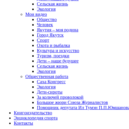
Сельская жизнь
Экология
Мои видео
Общество
Человек
Якутия – моя родина
Город Якутск
Спорт
Охота и рыбалка
Культура и искусство
Туризм, поездки
Дети – наше будущее
Сельская жизнь
Экология
Общественная работа
Саха Конгресс
Экология
Дети-сироты
За колючей проволокой
Большое жюри Союза Журналистов
Помощник депутата Ил Тумэн П.П.Юмшанов
Книгоиздательство
Энциклопедия спорта
Контакты