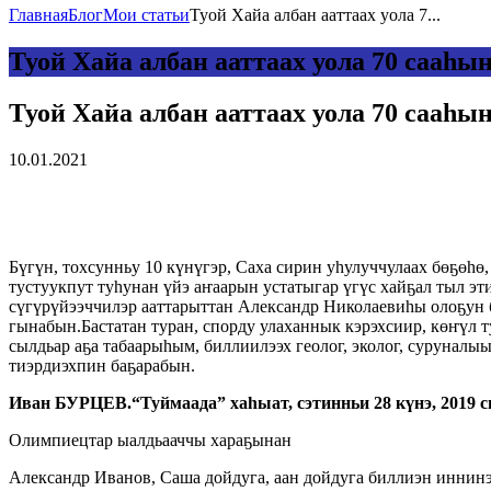
Главная
Блог
Мои статьи
Туой Хайа албан ааттаах уола 7...
Туой Хайа албан ааттаах уола 70 сааһын
Туой Хайа албан ааттаах уола 70 сааһын
10.01.2021
Бүгүн, тохсунньу 10 күнүгэр, Саха сирин уһулуччулаах бөҕө
тустуукпут туһунан үйэ аҥаарын устатыгар үгүс хайҕал тыл эти
сүгүрүйээччилэр ааттарыттан Александр Николаевиһы олоҕун 
гынабын.Бастатан туран, спорду улаханнык кэрэхсиир, көҥүл 
сылдьар аҕа табаарыһым, биллиилээх геолог, эколог, сурунал
тиэрдиэхпин баҕарабын.
Иван БУРЦЕВ.“Туймаада” хаһыат, сэтинньи 28 күнэ, 2019 с
Олимпиецтар ыалдьааччы хараҕынан
Александр Иванов, Саша дойдуга, аан дойдуга биллиэн иннинэ