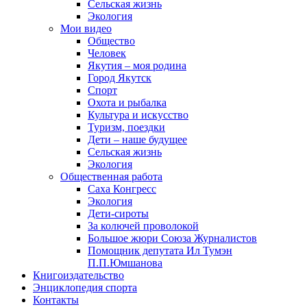
Сельская жизнь
Экология
Мои видео
Общество
Человек
Якутия – моя родина
Город Якутск
Спорт
Охота и рыбалка
Культура и искусство
Туризм, поездки
Дети – наше будущее
Сельская жизнь
Экология
Общественная работа
Саха Конгресс
Экология
Дети-сироты
За колючей проволокой
Большое жюри Союза Журналистов
Помощник депутата Ил Тумэн
П.П.Юмшанова
Книгоиздательство
Энциклопедия спорта
Контакты