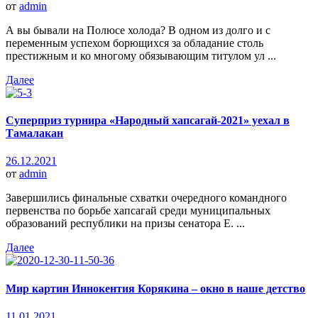
от
admin
А вы бывали на Полюсе холода? В одном из долго и с
переменным успехом борющихся за обладание столь
престижным и ко многому обязывающим титулом ул ...
Далее
Суперприз турнира «Народный хапсагай-2021» уехал в
Тамалакан
26.12.2021
от
admin
Завершились финальные схватки очередного командного
первенства по борьбе хапсагай среди муниципальных
образований республики на призы сенатора Е. ...
Далее
Мир картин Иннокентия Корякина – окно в наше детство
11.01.2021