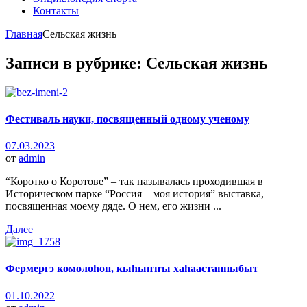
Контакты
Главная
Сельская жизнь
Записи в рубрике: Сельская жизнь
Фестиваль науки, посвященный одному ученому
07.03.2023
от
admin
“Коротко о Коротове” – так называлась проходившая в
Историческом парке “Россия – моя история” выставка,
посвященная моему дяде. О нем, его жизни ...
Далее
Фермергэ көмөлөһөн, кыһыҥҥы хаһаастанныбыт
01.10.2022