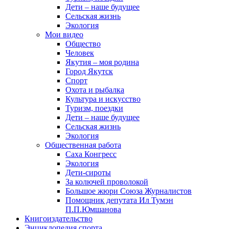
Дети – наше будущее
Сельская жизнь
Экология
Мои видео
Общество
Человек
Якутия – моя родина
Город Якутск
Спорт
Охота и рыбалка
Культура и искусство
Туризм, поездки
Дети – наше будущее
Сельская жизнь
Экология
Общественная работа
Саха Конгресс
Экология
Дети-сироты
За колючей проволокой
Большое жюри Союза Журналистов
Помощник депутата Ил Тумэн
П.П.Юмшанова
Книгоиздательство
Энциклопедия спорта