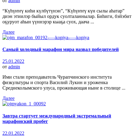
от
admin
“Күһүҥҥү киһи күлбүтүнэн”, “Күһүҥҥү күн сылы аһатар”
диэн этиилэр быйыл ордук суолталаннылар. Биһиги, бэйэбит
оҕуруот аһын үүннэрэр кыаҕа суох, даача ...
Далее
Самый холодный марафон мира назвал победителей
25.01.2022
от
admin
Ими стали преподаватель Чурапчинского института
физкультуры и спорта Василий Лукин и уроженка
Среднеколымского улуса, проживающая ныне в столице ...
Далее
Завтра стартует международный экстремальный
марафонский пробег
22.01.2022