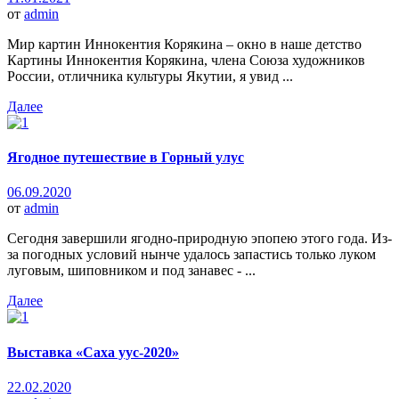
от
admin
Мир картин Иннокентия Корякина – окно в наше детство
Картины Иннокентия Корякина, члена Союза художников
России, отличника культуры Якутии, я увид ...
Далее
Ягодное путешествие в Горный улус
06.09.2020
от
admin
Сегодня завершили ягодно-природную эпопею этого года. Из-
за погодных условий нынче удалось запастись только луком
луговым, шиповником и под занавес - ...
Далее
Выставка «Саха уус-2020»
22.02.2020