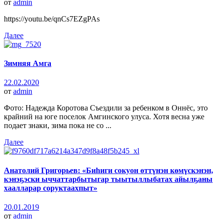
от
admin
https://youtu.be/qnCs7EZgPAs
Далее
Зимняя Амга
22.02.2020
от
admin
Фото: Надежда Коротова Съездили за ребенком в Оннёс, это
крайний на юге поселок Амгинского улуса. Хотя весна уже
подает знаки, зима пока не со ...
Далее
Анатолий Григорьев: «Биһиги сокуон өттүнэн көмүскэнэн,
кэнэҕэски ыччаттарбытыгар тыытыллыбатах айылҕаны
хаалларар соруктаахпыт»
20.01.2019
от
admin