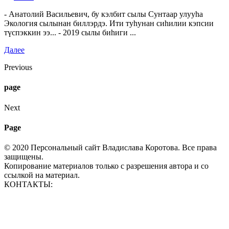
- Анатолий Васильевич, бу кэлбит сылы Сунтаар улууһа
Экология сылынан биллэрдэ. Ити туһунан сиһилии кэпсии
түспэккин ээ... - 2019 сылы биһиги ...
Далее
Previous
page
Next
Page
© 2020 Персональный сайт Владислава Коротова. Все права
защищены.
Копирование материалов только с разрешения автора и со
ссылкой на материал.
КОНТАКТЫ:
vp_korotov@mail.ru
+7 914 233 51 23
+7 924 760 60 50