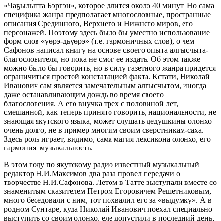
«Чаҕылытта Бэргэн», которое длится около 40 минут. Но сама
специфика жанра предполагает многословные, пространные
описания Срединного, Верхнего и Нижнего миров, его
персонажей. Поэтому здесь было бы уместно использование
форм слов «үөрэ-дьүөрэ» (т.е. гармоничных слов), о чем
Сафонов написал книгу на основе своего опыта алгысчыта-
благословителя, но пока не смог ее издать. Об этом также
можно было бы говорить, но в силу газетного жанра придется
ограничиться простой констатацией факта. Кстати, Николай
Иванович сам является замечательным алгысчытом, иногда
даже останавливающим дождь во время своего
благословения. А его внучка трех с половиной лет,
смешанной, как теперь принято говорить, национальности, не
знающая якутского языка, может слушать дедушкины олонхо
очень долго, не в пример многим своим сверстникам-саха.
Здесь роль играет, видимо, сама магия лексикона олонхо, его
гармония, музыкальность.
В этом году по якутскому радио известный музыкальный
редактор Н.И.Максимов два раза провел передачи о
творчестве Н.И.Сафонова. Летом в Татте выступали вместе со
знаменитым сказителем Петром Егоровичем Решетниковым,
много беседовали с ним, тот похвалил его за «выдумку». А в
родном Сунтаре, куда Николай Иванович поехал специально
выступить со своим олонхо, еле допустили в последний день,