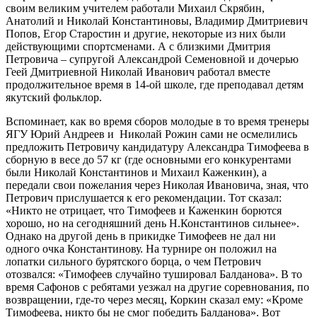
своим великим учителем работали Михаил Скрябин,
Анатолий и Николай Константиновы, Владимир Дмитриевич
Попов, Егор Старостин и другие, некоторые из них были
действующими спортсменами. А с близкими Дмитрия
Петровича – супругой Александрой Семеновной и дочерью
Геей Дмитриевной Николай Иванович работал вместе
продолжительное время в 14-ой школе, где преподавал детям
якутский фольклор.
Вспоминает, как во время сборов молодые в то время тренеры
ЯГУ Юрий Андреев и Николай Рожин сами не осмелились
предложить Петровичу кандидатуру Александра Тимофеева в
сборную в весе до 57 кг (где основными его конкурентами
были Николай Константинов и Михаил Каженкин), а
передали свои пожелания через Николая Ивановича, зная, что
Петрович прислушается к его рекомендации. Тот сказал:
«Никто не отрицает, что Тимофеев и Каженкин борются
хорошо, но на сегодняшний день Н.Константинов сильнее».
Однако на другой день в прикидке Тимофеев не дал ни
одного очка Константинову. На турнире он положил на
лопатки сильного бурятского борца, о чем Петрович
отозвался: «Тимофеев случайно тушировал Балданова». В то
время Сафонов с ребятами уезжал на другие соревнования, по
возвращении, где-то через месяц, Коркин сказал ему: «Кроме
Тимофеева, никто бы не смог победить Балданова». Вот