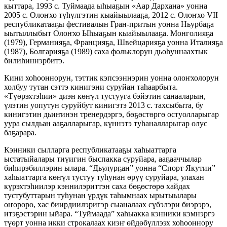
кыттара, 1993 с. Туймаада ыһыаҕын «Аар Дархана» уонна
2005 с. Олоҥхо түһүлгэтин кыайыылааҕа, 2012 с. Олоҥхо VII
республикатааҕы фестивалын Гран-притын уонна Ньурбаҕа
ыытыллыбыт Олоҥхо Ыһыаҕын кыайыылааҕа. Монголияҕа
(1979), Германияҕа, Францияҕа, Швейцарияҕа уонна Италияҕа
(1987), Болгарияҕа (1989) саха фольклорун дьоһуннаахтык
билиһиннэрбитэ.
Кини хоһооннорун, тэттик кэпсээннэрин уонна олоҥхолорун
холбуу тутан сэттэ кинигэни суруйан таһаарбыта.
«Түөрэхтэһии» диэн көҥүл тустууга бэйэтин санааларын,
үлэтин уопутун суруйбут кинигэтэ 2013 с. тахсыбыта, бу
кинигэтин дьиҥинэн тренердэргэ, бөҕөстөргө остуолларыгар
уура сылдьан ааҕалларыгар, күннэтэ туһаналларыгар олус
баҕарара.
Кэнники сылларга республикатааҕы хаһыаттарга
ыстатыйалары тиүигин быспакка суруйара, ааҕааччылар
биһирэбиллэрин ылара. “Дьулурҕан” уонна “Спорт Якутии”
хаһыаттарга көҥүл тустуу туһунан өрүү суруйара, улахан
күрэхтэһиилэр кэннилэриттэн саха бөҕөстөрө хайдах
тустубуттарын туһунан үрдүк таһымнаах ырытыылары
оҥороро, хас биирдиилэригэр сыаналаах сүбэлэри биэрэрэ,
итэҕэстэрин ыйара. “Туймаада” хаһыакка кэнники кэмнэргэ
түөрт уонна икки строкалаах киэҥ өйдөбүллээх хоһооннору