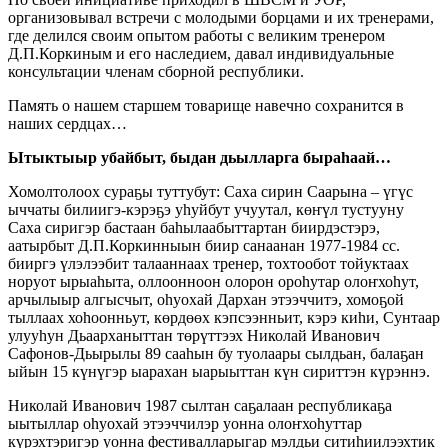
организовывал встречи с молодыми борцами и их тренерами,
где делился своим опытом работы с великим тренером
Д.П.Коркиным и его наследием, давал индивидуальные
консультации членам сборной республики.
Память о нашем старшем товарище навечно сохранится в
наших сердцах…
Ытыктыыр убайбыт, быдан дьылларга быра
һаай…
Хомолтолоох сураҕы туттубут: Саха сирин Саарына – үгүс
ыччаты билиигэ-кэрэҕэ уһуйбут учуутал, көҥүл тустууну
Саха сиригэр бастаан баһылаабыттартан биирдэстэрэ,
аатырбыт Д.П.Коркинныын биир санаанан 1977-1984 сс.
бииргэ үлэлээбит талааннаах тренер, тохтообот тойуктаах
норуот ырыаһыта, оллоонноон олорон ороһутар олоҥхоһут,
арчылыыр алгысчыт, оһуохай Дархан этээччитэ, хомоҕой
тыллаах хоһоонньут, көрдөөх кэпсээнньит, кэрэ киһи, Сунтаар
улууһун Дьаарханыттан төрүттээх Николай Иванович
Сафонов-Дьырылы 89 сааһын бу туолаары сылдьан, балаҕан
ыйын 15 күнүгэр ыарахан ыарыыттан күн сириттэн күрэннэ.
Николай Иванович 1987 сылтан саҕалаан республикаҕа
ыытыллар оһуохай этээччилэр уонна олоҥхоһуттар
күрэхтэригэр уонна фестивалларыгар мэлдьи ситиһиилээхтик