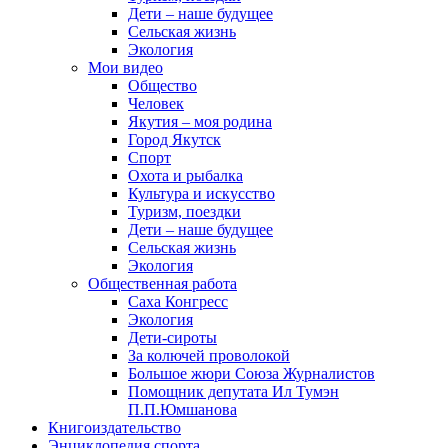
Дети – наше будущее
Сельская жизнь
Экология
Мои видео
Общество
Человек
Якутия – моя родина
Город Якутск
Спорт
Охота и рыбалка
Культура и искусство
Туризм, поездки
Дети – наше будущее
Сельская жизнь
Экология
Общественная работа
Саха Конгресс
Экология
Дети-сироты
За колючей проволокой
Большое жюри Союза Журналистов
Помощник депутата Ил Тумэн
П.П.Юмшанова
Книгоиздательство
Энциклопедия спорта