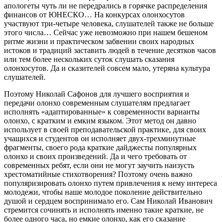
апологеты чуть ли не передрались в горячке распределения
финансов от ЮНЕСКО… На конкурсах олонхосутов
участвуют три-четыре человека, слушателей также не больше
этого числа… Сейчас уже невозможно при нашем бешеном
ритме жизни и практическом забвении своих народных
истоков и традиций заставить людей в течение десятков часов
или тем более нескольких суток слушать сказания
олонхосутов. Да и сказителей совсем мало, утеряна культура
слушателей.
Поэтому Николай Сафонов для лучшего восприятия и
передачи олонхо современным слушателям предлагает
исполнять «адаптированные» к современности варианты
олонхо, с кратким и емким языком. Этот метод он давно
использует в своей преподавательской практике, для своих
учащихся и студентов он исполняет двух-трехминутные
фрагменты, своего рода краткие дайджесты популярных
олонхо и своих произведений. Да и чего требовать от
современных ребят, если они не могут заучить наизусть
хрестоматийные стихотворения? Поэтому очень важно
популяризировать олонхо путем привлечения к нему интереса
молодежи, чтобы наше молодое поколение действительно
душой и сердцем воспринимало его. Сам Николай Иванович
стремится сочинять и исполнять именно такие краткие, не
более одного часа, но емкие олонхо, как его сказание