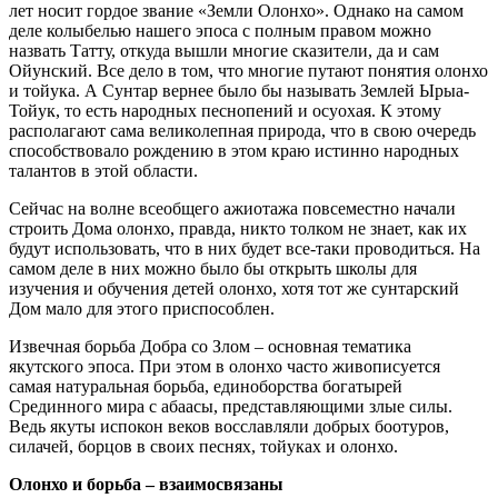
лет носит гордое звание «Земли Олонхо». Однако на самом
деле колыбелью нашего эпоса с полным правом можно
назвать Татту, откуда вышли многие сказители, да и сам
Ойунский. Все дело в том, что многие путают понятия олонхо
и тойука. А Сунтар вернее было бы называть Землей Ырыа-
Тойук, то есть народных песнопений и осуохая. К этому
располагают сама великолепная природа, что в свою очередь
способствовало рождению в этом краю истинно народных
талантов в этой области.
Сейчас на волне всеобщего ажиотажа повсеместно начали
строить Дома олонхо, правда, никто толком не знает, как их
будут использовать, что в них будет все-таки проводиться. На
самом деле в них можно было бы открыть школы для
изучения и обучения детей олонхо, хотя тот же сунтарский
Дом мало для этого приспособлен.
Извечная борьба Добра со Злом – основная тематика
якутского эпоса. При этом в олонхо часто живописуется
самая натуральная борьба, единоборства богатырей
Срединного мира с абаасы, представляющими злые силы.
Ведь якуты испокон веков восславляли добрых боотуров,
силачей, борцов в своих песнях, тойуках и олонхо.
Олонхо и борьба – взаимосвязаны