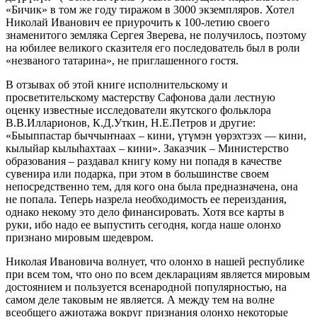
«Бичик» в том же году тиражом в 3000 экземпляров. Хотел
Николай Иванович ее приурочить к 100-летию своего
знаменитого земляка Сергея Зверева, не получилось, поэтому
на юбилее великого сказителя его последователь был в роли
«незваного татарина», не приглашенного гостя.
В отзывах об этой книге исполнительскому и
просветительскому мастерству Сафонова дали лестную
оценку известные исследователи якутского фольклора
В.В.Илларионов, К.Д.Уткин, Н.Е.Петров и другие:
«Быыппастар быччыҥнаах – кини, үтүмэн үөрэхтээх — кини,
кылыйар кылыһахтаах – кини». Заказчик – Министерство
образования – раздавал книгу кому ни попадя в качестве
сувенира или подарка, при этом в большинстве своем
непосредственно тем, для кого она была предназначена, она
не попала. Теперь назрела необходимость ее переиздания,
однако некому это дело финансировать. Хотя все карты в
руки, ибо надо ее выпустить сегодня, когда наше олонхо
признано мировым шедевром.
Николая Ивановича волнует, что олонхо в нашей республике
при всем том, что оно по всем декларациям является мировым
достоянием и пользуется всенародной популярностью, на
самом деле таковым не является. А между тем на волне
всеобщего ажиотажа вокруг признания олонхо некоторые