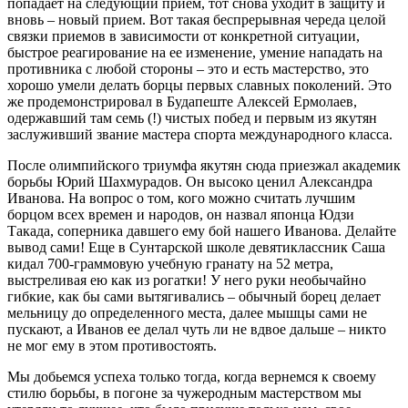
попадает на следующий прием, тот снова уходит в защиту и
вновь – новый прием. Вот такая беспрерывная череда целой
связки приемов в зависимости от конкретной ситуации,
быстрое реагирование на ее изменение, умение нападать на
противника с любой стороны – это и есть мастерство, это
хорошо умели делать борцы первых славных поколений. Это
же продемонстрировал в Будапеште Алексей Ермолаев,
одержавший там семь (!) чистых побед и первым из якутян
заслуживший звание мастера спорта международного класса.
После олимпийского триумфа якутян сюда приезжал академик
борьбы Юрий Шахмурадов. Он высоко ценил Александра
Иванова. На вопрос о том, кого можно считать лучшим
борцом всех времен и народов, он назвал японца Юдзи
Такада, соперника давшего ему бой нашего Иванова. Делайте
вывод сами! Еще в Сунтарской школе девятиклассник Саша
кидал 700-граммовую учебную гранату на 52 метра,
выстреливая ею как из рогатки! У него руки необычайно
гибкие, как бы сами вытягивались – обычный борец делает
мельницу до определенного места, далее мышцы сами не
пускают, а Иванов ее делал чуть ли не вдвое дальше – никто
не мог ему в этом противостоять.
Мы добьемся успеха только тогда, когда вернемся к своему
стилю борьбы, в погоне за чужеродным мастерством мы