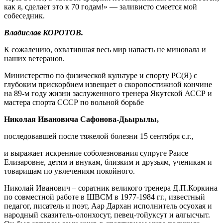
как я, сделает это к 70 годам!» — заливисто смеется мой
собеседник.
Владислав КОРОТОВ.
К сожалению, охватившая весь мир напасть не миновала и
наших ветеранов.
Министерство по физической культуре и спорту РС(Я) с
глубоким прискорбием извещает о скоропостижной кончине
на 89-м году жизни заслуженного тренера Якутской АССР и
мастера спорта СССР по вольной борьбе
Николая Ивановича Сафонова-Дьырылы,
последовавшей после тяжелой болезни 15 сентября с.г.,
и выражает искренние соболезнования супруге Раисе
Елизаровне, детям и внукам, близким и друзьям, ученикам и
товарищам по увлечениям покойного.
Николай Иванович – соратник великого тренера Д.П.Коркина
по совместной работе в ШВСМ в 1977-1984 гг., известный
педагог, писатель и поэт, Аар Дархан исполнитель осуохая и
народный сказитель-олонхосут, певец-тойуксут и алгысчыт.