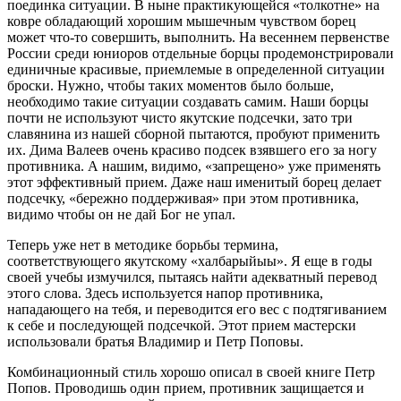
поединка ситуации. В ныне практикующейся «толкотне» на
ковре обладающий хорошим мышечным чувством борец
может что-то совершить, выполнить. На весеннем первенстве
России среди юниоров отдельные борцы продемонстрировали
единичные красивые, приемлемые в определенной ситуации
броски. Нужно, чтобы таких моментов было больше,
необходимо такие ситуации создавать самим. Наши борцы
почти не используют чисто якутские подсечки, зато три
славянина из нашей сборной пытаются, пробуют применить
их. Дима Валеев очень красиво подсек взявшего его за ногу
противника. А нашим, видимо, «запрещено» уже применять
этот эффективный прием. Даже наш именитый борец делает
подсечку, «бережно поддерживая» при этом противника,
видимо чтобы он не дай Бог не упал.
Теперь уже нет в методике борьбы термина,
соответствующего якутскому «халбарыйыы». Я еще в годы
своей учебы измучился, пытаясь найти адекватный перевод
этого слова. Здесь используется напор противника,
нападающего на тебя, и переводится его вес с подтягиванием
к себе и последующей подсечкой. Этот прием мастерски
использовали братья Владимир и Петр Поповы.
Комбинационный стиль хорошо описал в своей книге Петр
Попов. Проводишь один прием, противник защищается и