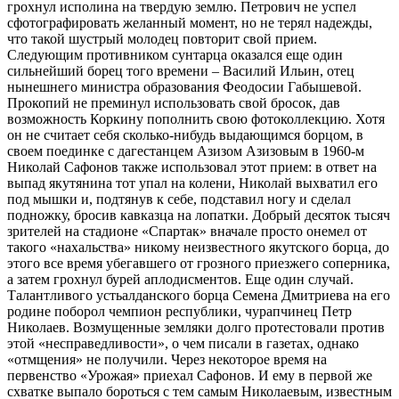
грохнул исполина на твердую землю. Петрович не успел
сфотографировать желанный момент, но не терял надежды,
что такой шустрый молодец повторит свой прием.
Следующим противником сунтарца оказался еще один
сильнейший борец того времени – Василий Ильин, отец
нынешнего министра образования Феодосии Габышевой.
Прокопий не преминул использовать свой бросок, дав
возможность Коркину пополнить свою фотоколлекцию. Хотя
он не считает себя сколько-нибудь выдающимся борцом, в
своем поединке с дагестанцем Азизом Азизовым в 1960-м
Николай Сафонов также использовал этот прием: в ответ на
выпад якутянина тот упал на колени, Николай выхватил его
под мышки и, подтянув к себе, подставил ногу и сделал
подножку, бросив кавказца на лопатки. Добрый десяток тысяч
зрителей на стадионе «Спартак» вначале просто онемел от
такого «нахальства» никому неизвестного якутского борца, до
этого все время убегавшего от грозного приезжего соперника,
а затем грохнул бурей аплодисментов. Еще один случай.
Талантливого устьалданского борца Семена Дмитриева на его
родине поборол чемпион республики, чурапчинец Петр
Николаев. Возмущенные земляки долго протестовали против
этой «несправедливости», о чем писали в газетах, однако
«отмщения» не получили. Через некоторое время на
первенство «Урожая» приехал Сафонов. И ему в первой же
схватке выпало бороться с тем самым Николаевым, известным