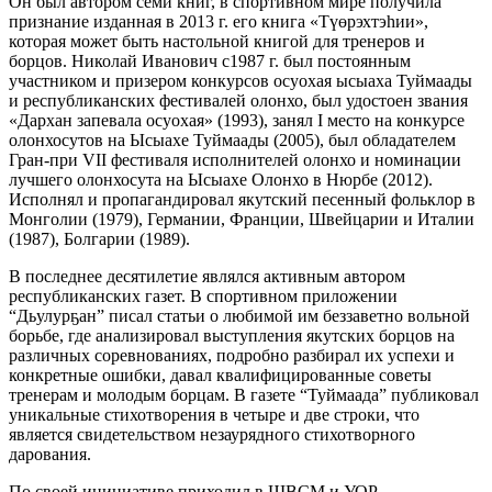
Он был автором семи книг, в спортивном мире получила
признание изданная в 2013 г. его книга «Түөрэхтэһии»,
которая может быть настольной книгой для тренеров и
борцов. Николай Иванович с1987 г. был постоянным
участником и призером конкурсов осуохая ысыаха Туймаады
и республиканских фестивалей олонхо, был удостоен звания
«Дархан запевала осуохая» (1993), занял I место на конкурсе
олонхосутов на Ысыахе Туймаады (2005), был обладателем
Гран-при VII фестиваля исполнителей олонхо и номинации
лучшего олонхосута на Ысыахе Олонхо в Нюрбе (2012).
Исполнял и пропагандировал якутский песенный фольклор в
Монголии (1979), Германии, Франции, Швейцарии и Италии
(1987), Болгарии (1989).
В последнее десятилетие являлся активным автором
республиканских газет. В спортивном приложении
“Дьулурҕан” писал статьи о любимой им беззаветно вольной
борьбе, где анализировал выступления якутских борцов на
различных соревнованиях, подробно разбирал их успехи и
конкретные ошибки, давал квалифицированные советы
тренерам и молодым борцам. В газете “Туймаада” публиковал
уникальные стихотворения в четыре и две строки, что
является свидетельством незаурядного стихотворного
дарования.
По своей инициативе приходил в ШВСМ и УОР,