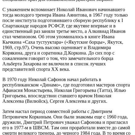
С уважением вспоминает Николай Иванович начинавшего
тогда молодого тренера Ивана Аянитова, в 1967 году только
после института подготовившего сборную республику к I
Спартакиаде народов РСФСР, где якутяне впервые и в
единственный раз заняли третье место, а Алкивиад Иванов
стал чемпионом. Об этом упоминалось в книге Ивана
Кычкина «Саха тустууктара» («Якутские борцы», Якутск,
1969, стр.97). Очень высоко оценивает и Владимира
Корякина, друга и соратника Д.Коркина. До сих пор с
сожалением говорит о том, что замечательного борца
Альберта Захарова не включили в список лучших
представителей спорта ХХ века.
В 1970 году Николай Сафонов начал работать в
республиканском «Динамо», где подготовил мастеров спорта
Афанасия Монастырева, Николая Григорьева (Татта), Илью
Григорьева, впоследствии ставшего врачом Николая
Алексеева (Вилюйск), Сергея Алексеева и других.
Затем настал период совместной работы с Дмитрием
Петровичем Коркиным. Они были знакомы еще с 1960 года,
дружили, Дмитрий Петрович уважал Сафонова и пригласил
его в 1977-м в ШВСМ. Там они проработали вместе до самой
смерти великого тренера, до черного 1984 года. В то время со