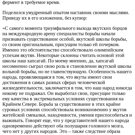
фермент в требуемое время.
Поделился умудренный опытом наставник своими мыслями.
Приведу их в его изложении, без купюр:
«С самого момента триумфального выхода якутских борцов
на международную арену специалисты борьбы начали
признавать существование особой, якутской школы борьбы,
со своим оригинальным, присущим только ей почерком.
Именно это обстоятельство способствовало олимпийским
успехам якутян. Некоторые склонны считать основой этой
школы наш хапсагай. По моему мнению, да, хапсагай
несомненно сыграл свою роль в становлении якутской школы
вольной борьбы, но не главенствующую. Особенность нашего
народа, проявляющаяся в том, что якуты имеют свои
достижения в самых разных сферах человеческой
жизнедеятельности, заключается в том, что наш народ никогда
никому не подражал. Он выработал свои, присущие только
ему качества в экстремальных условиях существования на
Крайнем Севере. Борьба за существование в этих крайне
суровых условиях способствовала возникновению у якутов
житейской смекалки, находчивости, умения приспособиться и
выживать. Говорят еще, что у представителей нашего народа
одновременно действуют оба полушария головного мозга,
чего нет у других народов. Это – также следствие образа