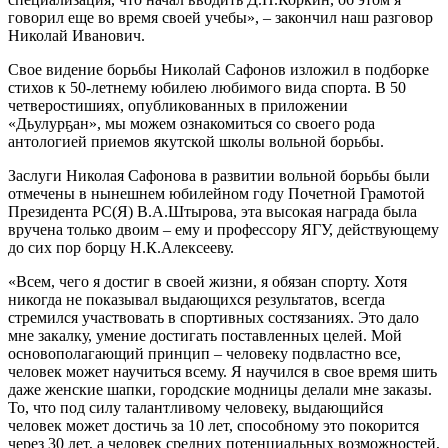
говорил еще во время своей учебы», – закончил наш разговор
Николай Иванович.
Свое видение борьбы Николай Сафонов изложил в подборке
стихов к 50-летнему юбилею любимого вида спорта. В 50
четверостишиях, опубликованных в приложении
«Дьулурҕан», мы можем ознакомиться со своего рода
антологией приемов якутской школы вольной борьбы.
Заслуги Николая Сафонова в развитии вольной борьбы были
отмечены в нынешнем юбилейном году Почетной Грамотой
Президента РС(Я) В.А.Штырова, эта высокая награда была
вручена только двоим – ему и профессору ЯГУ, действующему
до сих пор борцу Н.К.Алексееву.
«Всем, чего я достиг в своей жизни, я обязан спорту. Хотя
никогда не показывал выдающихся результатов, всегда
стремился участвовать в спортивных состязаниях. Это дало
мне закалку, умение достигать поставленных целей. Мой
основополагающий принцип – человеку подвластно все,
человек может научиться всему. Я научился в свое время шить
даже женские шапки, городские модницы делали мне заказы.
То, что под силу талантливому человеку, выдающийся
человек может достичь за 10 лет, способному это покорится
через 30 лет, а человек средних потенциальных возможностей,