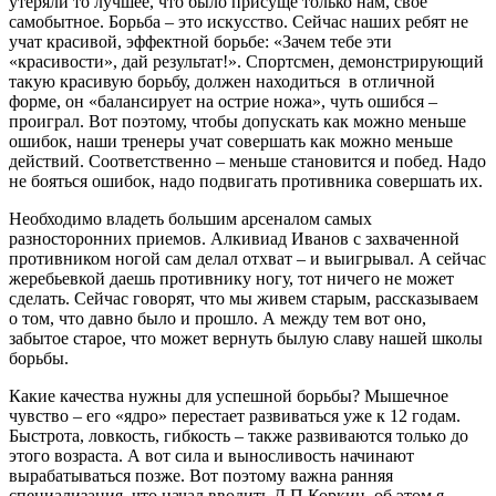
утеряли то лучшее, что было присуще только нам, свое
самобытное. Борьба – это искусство. Сейчас наших ребят не
учат красивой, эффектной борьбе: «Зачем тебе эти
«красивости», дай результат!». Спортсмен, демонстрирующий
такую красивую борьбу, должен находиться в отличной
форме, он «балансирует на острие ножа», чуть ошибся –
проиграл. Вот поэтому, чтобы допускать как можно меньше
ошибок, наши тренеры учат совершать как можно меньше
действий. Соответственно – меньше становится и побед. Надо
не бояться ошибок, надо подвигать противника совершать их.
Необходимо владеть большим арсеналом самых
разносторонних приемов. Алкивиад Иванов с захваченной
противником ногой сам делал отхват – и выигрывал. А сейчас
жеребьевкой даешь противнику ногу, тот ничего не может
сделать. Сейчас говорят, что мы живем старым, рассказываем
о том, что давно было и прошло. А между тем вот оно,
забытое старое, что может вернуть былую славу нашей школы
борьбы.
Какие качества нужны для успешной борьбы? Мышечное
чувство – его «ядро» перестает развиваться уже к 12 годам.
Быстрота, ловкость, гибкость – также развиваются только до
этого возраста. А вот сила и выносливость начинают
вырабатываться позже. Вот поэтому важна ранняя
специализация, что начал вводить Д.П.Коркин, об этом я