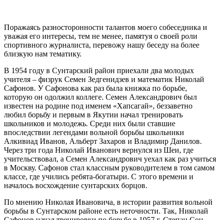
Поражаясь разносторонности талантов моего собеседника и
уважая его интересы, тем не менее, памятуя о своей роли
спортивного журналиста, перевожу нашу беседу на более
близкую нам тематику.
В 1954 году в Сунтарский район приехали два молодых
учителя – физрук Семен Зедгенидзев и математик Николай
Сафонов. У Сафонова как раз была книжка по борьбе,
которую он одолжил коллеге. Семен Александрович был
известен на родине под именем «Хапсагай», беззаветно
любил борьбу и первым в Якутии начал тренировать
школьников и молодежь. Среди них были ставшие
впоследствии легендами вольной борьбы школьники
Алкивиад Иванов, Альберт Захаров и Владимир Данилов.
Через три года Николай Иванович вернулся из Шеи, где
учительствовал, а Семен Александрович уехал как раз учиться
в Москву. Сафонов стал классным руководителем в том самом
классе, где учились ребята-богатыри. С этого времени и
началось восхождение сунтарских борцов.
По мнению Николая Ивановича, в истории развития вольной
борьбы в Сунтарском районе есть неточности. Так, Николай
Сафонов начал тренировки по борьбе в 1957 г. Степан Сон