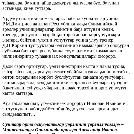
таһаарара, бу кини айар дьоҕурун чыпчаала буолбутунан
астынара, киэн туттара.
Үрдүкү спортивнай маастарыстыба оскуолатыгар уонна
Р.М.Дмитриев аатынан Республикатааҕы Олимпийскай
эрэллэр училищеларыгар бэйэтин баҕа өттүнэн кэлэн,
тренердэргэ уонна эдэр бөҕөстөргө анаан көрсүһүүлэжри
ыытара, бэйэтин үлэтин уопутугар уонна улуу тренер
Д.П.Коркин тустууктары бэлэмниир ньымаларыгар олоҕуран
сүбэ-ама биэрэрэ, республика сүүмэрдэммит хамаандатын
чилиэннэригэр туһааннаах консультациялары оҥороро.
Дьон-сэргэ ортотугар, үөлээннэхтэрин кытта ыллыы-туойа,
сэһэргэһэ сылдьарга үөрэммит убайбыт кулгааҕынан истибэт,
онтон хараҕынан көрбөт буолбутуттан санаата муунтуйара,
саппаҕырара да, мэлдьи инникигэ эрэллээх буолара, сүрэҕин
баҕатынан, сүһүөҕэ уйарынан араас тэрээһиннэргэ үөрүүтүн
кытта кыттара.
Аҕа табаарыспыт, үтүөкэннээх доҕорбут Николай Иванович,
эн тускунан өлбөөдүйбэт өйдөбүдү үгүс сылларга илдьэ
сылдьыахпыт…
Сунтаар орто оскуолатыгар үөрэппит үөрэнээччилэрэ –
Монреаллааҕы Олимпиада призера Александр Иванов,