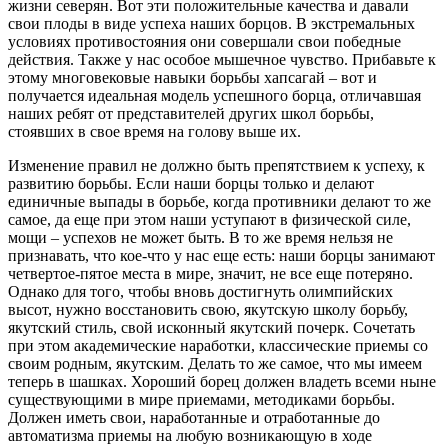
жизни северян. Вот эти положительные качества и давали
свои плоды в виде успеха наших борцов. В экстремальных
условиях противостояния они совершали свои победные
действия. Также у нас особое мышечное чувство. Прибавьте к
этому многовековые навыки борьбы хапсагай – вот и
получается идеальная модель успешного борца, отличавшая
наших ребят от представителей других школ борьбы,
стоявших в свое время на голову выше их.
Изменение правил не должно быть препятствием к успеху, к
развитию борьбы. Если наши борцы только и делают
единичные выпады в борьбе, когда противники делают то же
самое, да еще при этом наши уступают в физической силе,
мощи – успехов не может быть. В то же время нельзя не
признавать, что кое-что у нас еще есть: наши борцы занимают
четвертое-пятое места в мире, значит, не все еще потеряно.
Однако для того, чтобы вновь достигнуть олимпийских
высот, нужно восстановить свою, якутскую школу борьбу,
якутский стиль, свой исконный якутский почерк. Сочетать
при этом академические наработки, классические приемы со
своим родным, якутским. Делать то же самое, что мы имеем
теперь в шашках. Хороший борец должен владеть всеми ныне
существующими в мире приемами, методиками борьбы.
Должен иметь свои, наработанные и отработанные до
автоматизма приемы на любую возникающую в ходе