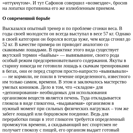
«өттүкчүтом». И тут Сафонов совершил «возмездие», бросив
на лопатки противника его же излюбленным приемом.
О современной борьбе
Высказался опытный тренер и по проблеме сгонки веса. В
годы своей молодости он всегда выступал в весе 57 кг. Однако
в своей категории он боролся всегда хуже, чем когда сгонял до
52 кг. В качестве примера он приводит аналогию со
скаковыми лошадьми. В практике этого вида существует
якутский термин «баайыы» — вывязывание, своего рода
особый режим предсоревновательного содержания. Якуты в
старину никогда не готовили лошадь к скачкам тренировками
в бегах, они ее перед стартом просто-напросто «вывязывали»
— не кормили, не поили в течение определенного, известного
им только самим, времени. В этом и заключалось мастерство
умелых конников. Дело в том, что «складом» для
«депонирования» необходимых для использования
организмом веществ является печень. Туда откладывается
глюкоза в виде гликогена, «выдаваемая» организмом в
нужный момент при сильных физических нагрузках – том же
забеге лошадей или борцовском поединке. Ведь для
переработки пищи в этот гликоген требуется определенный
промежуток времени, а скидывающий вес спортсмен не
получает глюкозу с пищей, его организм выдает готовый