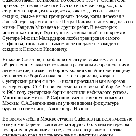
приехал учительствовать в Сунтар в том же году, ходил к
старшим товарищам в «кружок», как тогда его называли
секцию, сам же начал тренировать позже, когда переехал в
Эльгяй, где вырастил позже Петра Попова, ныне ушедшего из
жизни Гаврила Михалева и других ребят. В некоторых
источниках пишут, будто учительствовавший в то время в
Сунтаре Михаил Малардыров якобы тренировал самого
Сафонова, тогда как на самом деле он даже не заходил в
секцию к Николаю Ивановичу.
Николай Сафонов, подобно всем энтузиастам тех лет, на
общественных началах готовил в различным соревнованиям
легкоатлетов, позже – и борцов-вольников. А по-настоящему
становление борьбы началось с того времени, когда в
Сунтарский район с 8 по 15 июля приезжал Иван Морозов,
мастер спорта СССР провел семинар по вольной борьбе. Уже
к 1964 году сунтарские борцы достигли небывалого успеха.
Много позже Николай Сафонов вместе с вернувшимся из
Москвы С.А.Зедгенидзевым учили вдвоем физкультуре
будущего олимпийца Александра Иванова.
Во время учебы в Москве студент Сафонов написал курсовую
о якутской борьбе – хапсагае, которую с большим интересом
восприняли учившие его педагоги и специалисты, позже
специально брал для ознакомления Дмитрий Коркин.