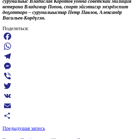
суруналыыс Владислав Коротов уонна советскай милиция
ветерана Владимир Попов,
спорт эйгэтигэр эҥэрдэспит
доҕотторо – суруналыыстар Петр Павлов, Александр
Васильев-Көрдүгэн.
Поделиться:
Facebook
WhatsApp
Telegram
Messenger
Viber
Twitter
VK
Email
Отправить
Предыдущая запись