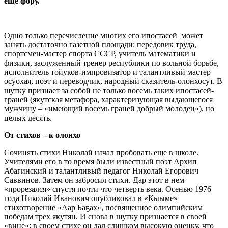
еще фору.
Одно только перечисление многих его ипостасей может
занять достаточно газетной площади: передовик труда,
спортсмен-мастер спорта СССР, учитель математики и
физики, заслуженный тренер республики по вольной борьбе,
исполнитель тойуков-импровизатор и талантливый мастер
осуохая, поэт и переводчик, народный сказитель-олонхосут. В
шутку признает за собой не только восемь таких ипостасей-
граней (якутская метафора, характеризующая выдающегося
мужчину – «имеющий восемь граней добрый молодец»), но
целых десять.
От стихов – к олонхо
Сочинять стихи Николай начал пробовать еще в школе.
Учителями его в то время были известный поэт Архип
Абагинский и талантливый педагог Николай Егорович
Саввинов. Затем он забросил стихи. Дар этот в нем
«прорезался» спустя почти что четверть века. Осенью 1976
года Николай Иванович опубликовал в «Кыыме»
стихотворение «Аар Баҕах», посвященное олимпийским
победам трех якутян. И снова в шутку признается в своей
«вине»: в своем стихе он дал слишком высокую оценку, что