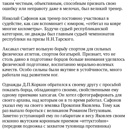
таким честным, объективным, способным признать свою
ошибку или неправоту даже в мелочах, был великий тренер.
Николай Сафонов как тренер постоянно участвовал в
судействе, как сам вспоминает с юмором, «отбегал на ковре
многие километры». Будучи судьей республиканской
категории, он дважды был главным судьей чемпионатов
республики на призы Н.Н.Тарского.
Аксакал считает вольную борьбу спортом для сильных
физически атлетов, спортом богатырей. Признает, что не
столь давно в подготовке борцов больше внимания уделялось
физической подготовке, воспитанию морально-волевых
качеств. Особо сильны были якутяне в устойчивости, много
работали над развитием ног.
Однажды Д.П.Коркин обратился к своему другу с просьбой
показать борца, обладающего своими, свойственными ему
одному приемами хапсагая. Он хотел сфотографировать для
своего архива, над которым он в то время работал. Сафонов
указал ему на своего земляка Прокопия Яковлева. Тому как
раз выпало бороться с великаном Романом Петуховым.
Заметно уступающий ему по габаритам и весу Яковлев своим
исконно якутским коронным приемом «өттүктээhин»
(передняя подножка с захватом туловища противника)