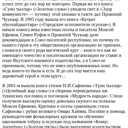
успех этот до сих пор не повторен. Первая же его книга
«Сүмэ тыллар» («Золотые слова») увидела свет в «Эдэр
коммунисте» — путевку этой книжке в газете дал Прокопий
Чуукаар. В 1995 году вышла его книга «Куорат
оhуохайдьыттара» («Городские исполнители осуохая»). В
начале нового века известные поэты и писатели Моисей
Ефимов, Семен Руфов и Прокопий Чуукаар дали
рекомендации в Союз писателей республики, но почему-то
нашего героя в эту общественную организацию не приняли,
сложился своего рода магический круг – книги его как не
имеющего членство в писательской организации не ставят в
план Якутского книжного издательства, а в Союз не
принимали, потому что не имел опубликованных книг. Но
ведь книги-то были и есть. И до сих пор мается наш
даровитый герой в этом круге…
В 2001-м вышли книга стихов Н.И.Сафонова «Түөн тыллар»
(«Целебный жар слова») и сборник переведенных им
тувинских пословиц и поговорок «Мудрость народа». Стихи
получили высокую оценку довольно скупого на похвалы
Моисея Ефимова. Критики и поэты сравнивали стихи
Сафонова с рубаи великого Омара Хайяма. Пособие в помощь
руководителям фольклорных кружков по обучению
школьников тойуку и осуохаю под названием «Көмүс
дьүрүhүн» («Золотая трель») было выпущено издательством