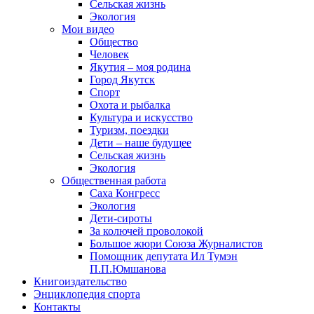
Сельская жизнь
Экология
Мои видео
Общество
Человек
Якутия – моя родина
Город Якутск
Спорт
Охота и рыбалка
Культура и искусство
Туризм, поездки
Дети – наше будущее
Сельская жизнь
Экология
Общественная работа
Саха Конгресс
Экология
Дети-сироты
За колючей проволокой
Большое жюри Союза Журналистов
Помощник депутата Ил Тумэн
П.П.Юмшанова
Книгоиздательство
Энциклопедия спорта
Контакты