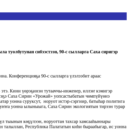
ла туолбутунан сибээстээн, 90-с сылларга Саха сиригэр
а. Конференцияҕа 90-с сылларга үлэлээбит араас
 этэ. Кини үөрэҕинэн тутааччы-инженер, иллэҥ кэмигэр
илэҕэ Саха Сирин «Урожай» уопсастыбатын чөмпүйүөнэ
атар уонна суруксут, норуот истэр-сэргиир, батыһар политига
оһуҥҥа уонна ылыныыга, Саха Сирин экологиятын тирээн турар
өҥүл тыынын көҕүлээн, норуоттан тахсар хамсааһыннары
н талыллан, Республика Палататын киһи быраабыгар, ис уонна