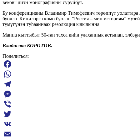
веков” диэн монографияны суруйбут.
Бу конференцияны Владимир Тимофеевич төрөппүт уолаттара 
буолла. Кинилэргэ көмө буолан “Россия – мин историям” музе
түмүгүнэн туһааннаах резолюция ылылынна.
Манна кыттыбыт 50-тан тахса киһи улаханнык астынан, элбэҕи
Владислав КОРОТОВ.
Поделиться:
Facebook
WhatsApp
Telegram
Messenger
Viber
Twitter
VK