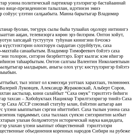
тар уонна политическай партиялар үлэлэригэр бастайааннай
нно вице-президенинэн талыллан, идэтинэн эмиэ
ар сойуус үлэтин салҕаабыта. Манна барытыгар Владимир
анар буолан, төгүрүк сылы быһа тулаайах оҕолору иитииигэ
аттан ааҕан, телевизорга көрөн эрэ билэрим. Онтон хойут,
руотун хапсаҕай тустуутун туһунан кинигэни бэчээкэ
а күүстээхтэрин олохторун сырдатан суруйбутун, саха
-махтайа санаабытым. Владимир Тимофеевич бэйэтэ саха
ни толорон, ситэрэн биэрбиттэрэ. Бэрт кылгас кэм иһигэр
йэ иһинэн таһаарбытым. Онтон салгыы Валентин Николаевтыын
ьылҕатыгар ыалдьарын, аныгы олох үгүс көстүүлэригэр бэйэтэ
аныыбын.
ттыбыт, тыл эппит ол кэмнээҕи уоттаах харахтаах, төлөннөөх
Валерий Луковцев, Александр Жураковскай, Альберт Соров,
хтан аастылар, кини салайбыт “Саха омук” тэрилтэтэ биһиги
ыгар тахсан – Хобоһуктаах Нациялар Тэрилтэлэригэр тиийэ Саха
гэр Саха АССР союзнай статуһу ылан, бэйэтин аатыгар аан
үс үлэни ыыппытын сэргии иһиттибит. Саха тылын уонна саха
иэҥник тарҕаммыт, саха тыллаах сүҥкэн сэҥээриитин ылбыт
хтарын улахан болҕомтотун историческай наука кандидата,
ригэр улахан үлэни ыыппыт общественнай тэрилтэлэри
бщественные объединения коренных народов Сибири на рубеже