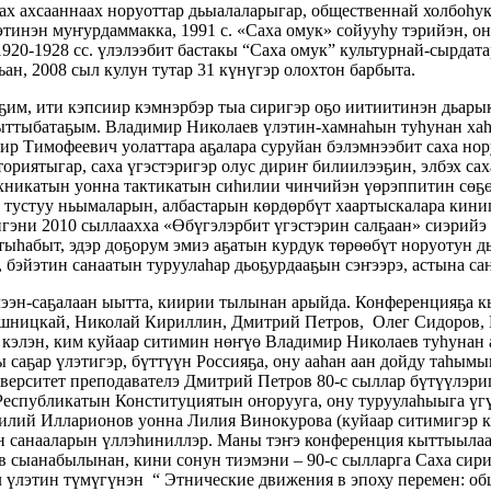
ах ахсааннаах норуоттар дьыалаларыгар, общественнай холбоһук
этинэн муҥурдаммакка, 1991 с. «Саха омук» сойууһу тэрийэн, о
920-1928 сс. үлэлээбит бастакы “Саха омук” культурнай-сырдат
, 2008 сыл кулун тутар 31 күнүгэр олохтон барбыта.
м, ити кэпсиир кэмнэрбэр тыа сиригэр оҕо иитиитинэн дьарыкт
ыттыбатаҕым. Владимир Николаев үлэтин-хамнаһын туһунан хаһы
ир Тимофеевич уолаттара аҕалара суруйан бэлэмнээбит саха но
риятыгар, саха үгэстэригэр олус дириҥ билиилээҕин, элбэх сах
хникатын уонна тактикатын сиһилии чинчийэн үөрэппитин сөҕө
устуу ньымаларын, албастарын көрдөрбүт хаартыскалара кинигэ
игэни 2010 сыллаахха «Өбүгэлэрбит үгэстэрин салҕаан» сиэри
тыһабыт, эдэр доҕорум эмиэ аҕатын курдук төрөөбүт норуотун д
, бэйэтин санаатын туруулаһар дьоҕурдааҕын сэҥээрэ, астына с
ээн-саҕалаан ыытта, киирии тылынан арыйда. Конференцияҕа кы
Ушницкай, Николай Кириллин, Дмитрий Петров, Олег Сидоров, 
 кэлэн, ким куйаар ситимин нөҥүө Владимир Николаев туһунан а
ы саҕар үлэтигэр, бүттүүн Россияҕа, ону ааһан аан дойду таһым
верситет преподавателэ Дмитрий Петров 80-с сыллар бүтүүлэри
 Республикатын Конституциятын оҥорууга, ону туруулаһыыга үг
илий Илларионов уонна Лилия Винокурова (куйаар ситимигэр к
рин санааларын үллэһиниллэр. Маны тэҥэ конференция кыттыылаа
ев сыанабылынан, кини сонун тиэмэни – 90-с сылларга Саха си
 үлэтин түмүгүнэн “ Этнические движения в эпоху перемен: о