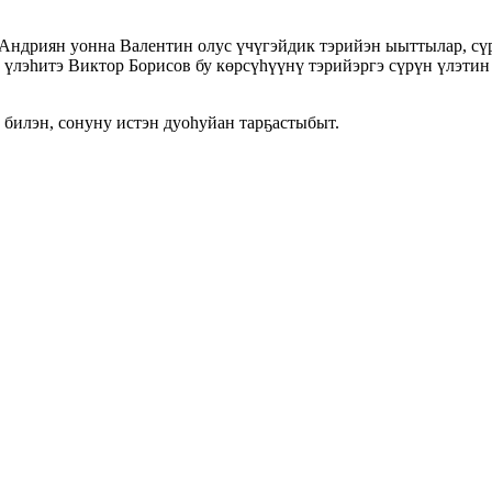
Андриян уонна Валентин олус үчүгэйдик тэрийэн ыыттылар, сү
й үлэһитэ Виктор Борисов бу көрсүһүүнү тэрийэргэ сүрүн үлэтин
 билэн, сонуну истэн дуоһуйан тарҕастыбыт.