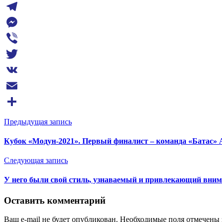
WhatsApp
Telegram
Messenger
Viber
Twitter
VK
Email
Отправить
Предыдущая запись
Кубок «Модун-2021». Первый финалист – команда «Батас» 
Следующая запись
У него были свой стиль, узнаваемый и привлекающий вним
Оставить комментарий
Ваш e-mail не будет опубликован. Необходимые поля отмечены 