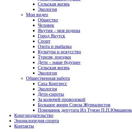
Сельская жизнь
Экология
Мои видео
Общество
Человек
Якутия – моя родина
Город Якутск
Спорт
Охота и рыбалка
Культура и искусство
Туризм, поездки
Дети – наше будущее
Сельская жизнь
Экология
Общественная работа
Саха Конгресс
Экология
Дети-сироты
За колючей проволокой
Большое жюри Союза Журналистов
Помощник депутата Ил Тумэн П.П.Юмшанов
Книгоиздательство
Энциклопедия спорта
Контакты