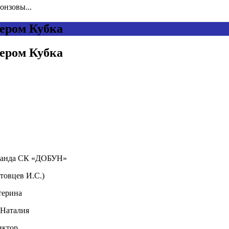
онзовы...
зером Кубка
зером Кубка
К «ДОБУН»
 И.С.)
ерина
аталия
ктор