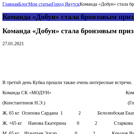
Главная
Блог
Мои статьи
Город Якутск
Команда «Добун» стала бр
Команда «Добун» стала бронзовым при
Команда «Добун» стала бронзовым при
27.01.2021
В третий день Кубка прошли также очень интересные встречи.
Команда СК «МОДУН» Команда С
(Константинов Н.Э.) (Готовцев
Ж. 65 кг Осипова Сардана 1 2 Белолюбская Екат
Ж. +65 кг Нанова Екатерина 0 2 Старкова Н
М. 65 кг Игнатьев Эдгар 0 2 Крылов Ви