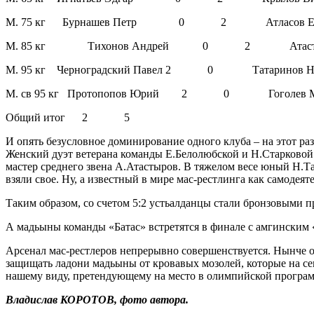
М. 75 кг Бурнашев Петр 0 2 Атласов Е
М. 85 кг Тихонов Андрей 0 2 Атастыр
М. 95 кг Черноградский Павел 2 0 Татаринов Н
М. св 95 кг Протопопов Юрий 2 0 Гоголев М
Общий итог 2 5
И опять безусловное доминирование одного клуба – на этот ра
Женский дуэт ветерана команды Е.Белолюбской и Н.Старковой
мастер среднего звена А.Атастыров. В тяжелом весе юный Н.Т
взяли свое. Ну, а известный в мире мас-рестлинга как самоде
Таким образом, со счетом 5:2 устьалданцы стали бронзовыми п
А мадьыны команды «Батас» встретятся в финале с амгинским
Арсенал мас-рестлеров непрерывно совершенствуется. Нынче о
защищать ладони мадьыны от кровавых мозолей, которые на се
нашему виду, претендующему на место в олимпийской програм
Владислав КОРОТОВ, фото автора.