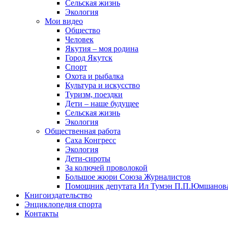
Сельская жизнь
Экология
Мои видео
Общество
Человек
Якутия – моя родина
Город Якутск
Спорт
Охота и рыбалка
Культура и искусство
Туризм, поездки
Дети – наше будущее
Сельская жизнь
Экология
Общественная работа
Саха Конгресс
Экология
Дети-сироты
За колючей проволокой
Большое жюри Союза Журналистов
Помощник депутата Ил Тумэн П.П.Юмшанов
Книгоиздательство
Энциклопедия спорта
Контакты