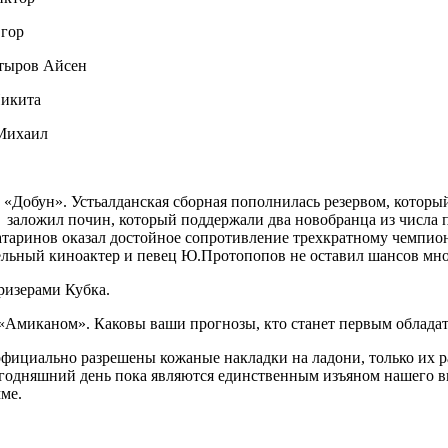
гор
ов Айсен
икита
ихаил
з «Добун». Устьалданская сборная пополнилась резервом, которы
 заложил почин, который поддержали два новобранца из числа 
атаринов оказал достойное сопротивление трехкратному чемпион
ятельный киноактер и певец Ю.Протопопов не оставил шансов мн
ризерами Кубка.
 «Амиканом». Каковы ваши прогнозы, кто станет первым облада
фициально разрешены кожаные накладки на ладони, только их р
годняшний день пока являются единственным изъяном нашего ви
ме.