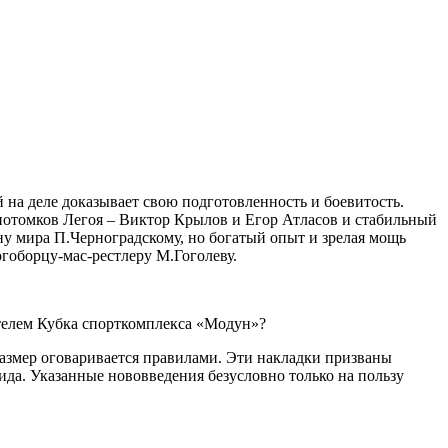
й на деле доказывает свою подготовленность и боевитость.
потомков Легоя – Виктор Крылов и Егор Атласов и стабильный
у мира П.Черноградскому, но богатый опыт и зрелая мощь
огоборцу-мас-рестлеру М.Гоголеву.
телем Кубка спорткомплекса «Модун»?
азмер оговаривается правилами. Эти накладки призваны
да. Указанные нововведения безусловно только на пользу