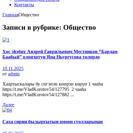
Контакты
Главная
Общество
Записи в рубрике: Общество
Хос эһэбит Андрей Гаврильевич Местников “Бардам
Баабый” олоҥхотун Яна Ньургусова толордо
10.11.2025
от
admin
Хаартыскалары бу сигэнэн киирэн көрүҥ 1 чааһа
https://t.me/VladKorotov54/127795 2 чааһа
https://t.me/VladKorotov54/127882 ...
Далее
Саха сирин былыргытын омоон суолларынан