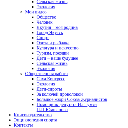
Сельская жизнь
Экология
Мои видео
Общество
Человек
Якутия – моя родина
Город Якутск
Спорт
Охота и рыбалка
Культура и искусство
Туризм, поездки
Дети – наше будущее
Сельская жизнь
Экология
Общественная работа
Саха Конгресс
Экология
Дети-сироты
За колючей проволокой
Большое жюри Союза Журналистов
Помощник депутата Ил Тумэн
П.П.Юмшанова
Книгоиздательство
Энциклопедия спорта
Контакты