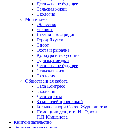
Дети – наше будущее
Сельская жизнь
Экология
Мои видео
Общество
Человек
Якутия – моя родина
Город Якутск
Спорт
Охота и рыбалка
Культура и искусство
Туризм, поездки
Дети – наше будущее
Сельская жизнь
Экология
Общественная работа
Саха Конгресс
Экология
Дети-сироты
За колючей проволокой
Большое жюри Союза Журналистов
Помощник депутата Ил Тумэн
П.П.Юмшанова
Книгоиздательство
Энциклопедия спорта