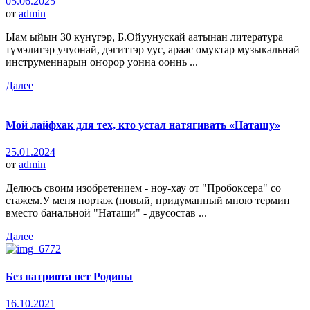
05.06.2025
от
admin
Ыам ыйын 30 күнүгэр, Б.Ойуунускай аатынан литература
түмэлигэр учуонай, дэгиттэр уус, араас омуктар музыкальнай
инструменнарын оҥорор уонна ооннь ...
Далее
Мой лайфхак для тех, кто устал натягивать «Наташу»
25.01.2024
от
admin
Делюсь своим изобретением - ноу-хау от "Пробоксера" со
стажем.У меня портаж (новый, придуманный мною термин
вместо банальной "Наташи" - двусостав ...
Далее
Без патриота нет Родины
16.10.2021